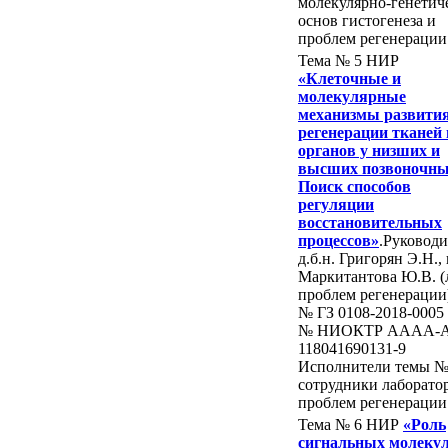
молекулярно-генетич
основ гистогенеза и
проблем регенерации
Тема № 5 НИР
«Клеточные и
молекулярные
механизмы развития
регенерации тканей 
органов у низших и
высших позвоночны
Поиск способов
регуляции
восстановительных
процессов»
.Руководи
д.б.н. Григорян Э.Н., 
Маркитантова Ю.В. (
проблем регенерации
№ ГЗ 0108-2018-0005
№ НИОКТР AAAA-A
118041690131-9
Исполнители темы №
сотрудники лаборато
проблем регенерации
Тема № 6 НИР
«Роль
сигнальных молеку