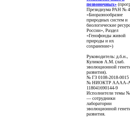
позвоночных»
(прог
Президиума РАН № 4
«Биоразнообразие
природных систем и
биологические ресур
России», Раздел
«Генофонды живой
природы и их
сохранение»)
Руководитель: д.б.н.,
Куликов А.М. (лаб.
эволюционной генет
развития).
№ ГЗ 0108-2018-0015
№ НИОКТР AAAA-A
118041690144-9
Исполнители темы №
— сотрудники
лаборатории
эволюционной генет
развития.