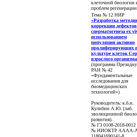
клеточной биологии 
проблем регенерации
Тема № 12 НИР
«Разработка методи
коррекции дефектов
сперматогенеза ex vi
использованием
популяции активно
пролиферирующих 
культуре клеток Се
взрослого организм
(программа Президи
РАН № 42
«Фундаментальные
исследования для
биомедицинских
технологий»)
Руководитель: к.б.н.
Кулибин А.Ю. (лаб.
эволюционной биоло
развития).
№ ГЗ 0108-2018-0012
№ НИОКТР AAAA-A
118041690141-8