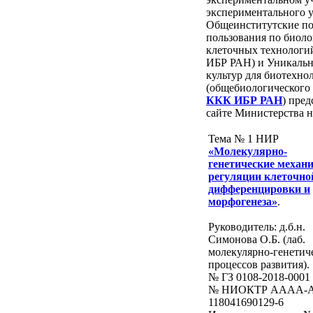
экспериментального 
Общеинститутские по
пользования по биоло
клеточных технологи
ИБР РАН) и Уникальн
культур для биотехн
(общебиологического 
ККК ИБР РАН
) пред
сайте Министерства 
Тема № 1 НИР
«Молекулярно-
генетические механ
регуляции клеточно
дифференцировки и
морфогенеза»
.
Руководитель: д.б.н.
Симонова О.Б. (лаб.
молекулярно-генетич
процессов развития).
№ ГЗ 0108-2018-0001
№ НИОКТР AAAA-A
118041690129-6