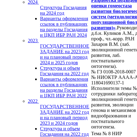
Разработка подходов
2024
оценки гомеостаза
Структура Госзадания
развития биологиче
на 2024 год
систем (методология
Варианты оформления
популяционной био
ссылок в публикациях
развития)»
.Руководи
на разделы Госзадания
д.б.н. Куликов А.М., д
и ЦКП ИБР РАН 2024
проф., чл.-корр. РАН
2023
Захаров В.М. (лаб.
ГОСУДАРСТВЕННОЕ
эволюционной генет
ЗАДАНИЕ на 2023 год
развития, лаб.
и на плановый период
постнатального
2024 и 2025 годов
онтогенеза).
Структура и объем
№ ГЗ 0108-2018-0007
Госзадания на 2022 год
№ НИОКТР AAAA-A
Варианты оформления
118041690137-1
ссылок в публикациях
Исполнители темы №
на разделы Госзадания
сотрудники лаборато
и ЦКП ИБР РАН 2022
эволюционной генет
2022
развития, эволюции
ГОСУДАРСТВЕННОЕ
генома и механизмов
ЗАДАНИЕ на 2022 год
видообразования и
и на плановый период
постнатального
2023 и 2024 годов
онтогенеза.
Структура и объем
Тема № 8 НИР
Госзадания на 2022 год