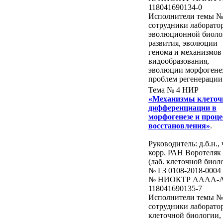
118041690134-0
Исполнители темы №
сотрудники лаборато
эволюционной биоло
развития, эволюции
генома и механизмов
видообразования,
эволюции морфогене
проблем регенерации
Тема № 4 НИР
«Механизмы клеточ
дифференциации в
морфогенезе и проце
восстановления»
.
Руководитель: д.б.н., 
корр. РАН Воротеляк 
(лаб. клеточной биол
№ ГЗ 0108-2018-0004
№ НИОКТР AAAA-A
118041690135-7
Исполнители темы №
сотрудники лаборато
клеточной биологии,