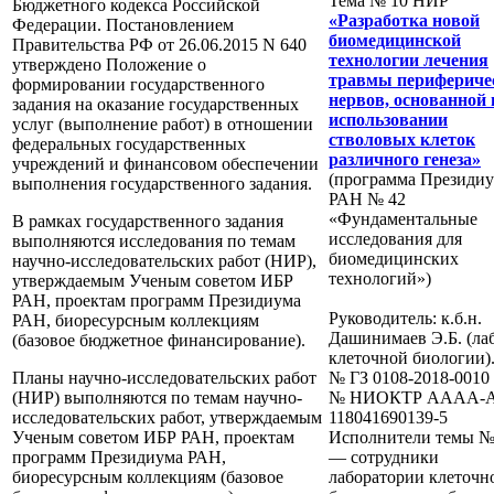
Тема № 10 НИР
Бюджетного кодекса Российской
«Разработка новой
Федерации. Постановлением
биомедицинской
Правительства РФ от 26.06.2015 N 640
технологии лечения
утверждено Положение о
травмы перифериче
формировании государственного
нервов, основанной 
задания на оказание государственных
использовании
услуг (выполнение работ) в отношении
стволовых клеток
федеральных государственных
различного генеза»
учреждений и финансовом обеспечении
(программа Президи
выполнения государственного задания.
РАН № 42
«Фундаментальные
В рамках государственного задания
исследования для
выполняются исследования по темам
биомедицинских
научно-исследовательских работ (НИР),
технологий»)
утверждаемым Ученым советом ИБР
РАН, проектам программ Президиума
Руководитель: к.б.н.
РАН, биоресурсным коллекциям
Дашинимаев Э.Б. (лаб
(базовое бюджетное финансирование).
клеточной биологии)
Планы научно-исследовательских работ
№ ГЗ 0108-2018-0010
(НИР) выполняются по темам научно-
№ НИОКТР AAAA-A
исследовательских работ, утверждаемым
118041690139-5
Ученым советом ИБР РАН, проектам
Исполнители темы №
программ Президиума РАН,
— сотрудники
биоресурсным коллекциям (базовое
лаборатории клеточн