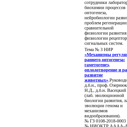
сотрудники лаборато
биохимии процессов
онтогенеза,
нейробиологии разви
проблем регенерации
сравнительной
физиологии развития
физиологии рецептор
сигнальных систем.
Тема № 3 НИР
«Механизмы регуля
раннего онтогенеза:
гаметогенез,
оплодотворение и р
развитие
животных»
.Руковод
д.б.н., проф. Озернюк
Н.Д., д.б.н. Васецкий 
(лаб. эволюционной
биологии развития, л
эволюции генома и
механизмов
видообразования).
№ ГЗ 0108-2018-0003
№ НИОКТР AAAA-A