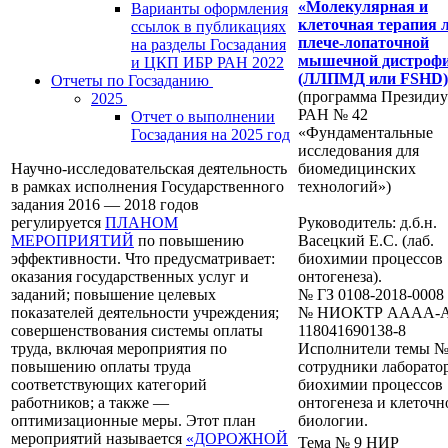
«Молекулярная и
Варианты оформления
клеточная терапия 
ссылок в публикациях
плече-лопаточной
на разделы Госзадания
мышечной дистроф
и ЦКП ИБР РАН 2022
(ЛЛПМД или FSHD)
Отчеты по Госзаданию
(программа Президи
2025
РАН № 42
Отчет о выполнении
«Фундаментальные
Госзадания на 2025 год
исследования для
Научно-исследовательская деятельность
биомедицинских
в рамках исполнения Государственного
технологий»)
задания 2016 — 2018 годов
регулируется
ПЛАНОМ
Руководитель: д.б.н.
МЕРОПРИЯТИЙ
по повышению
Васецкий Е.С. (лаб.
эффективности. Что предусматривает:
биохимии процессов
оказания государственных услуг и
онтогенеза).
заданий; повышение целевых
№ ГЗ 0108-2018-0008
показателей деятельности учреждения;
№ НИОКТР AAAA-A
совершенствования системы оплаты
118041690138-8
труда, включая мероприятия по
Исполнители темы №
повышению оплаты труда
сотрудники лаборато
соответствующих категорий
биохимии процессов
работников; а также —
онтогенеза и клеточн
оптимизационные меры. Этот план
биологии.
мероприятий называется
«ДОРОЖНОЙ
Тема № 9 НИР