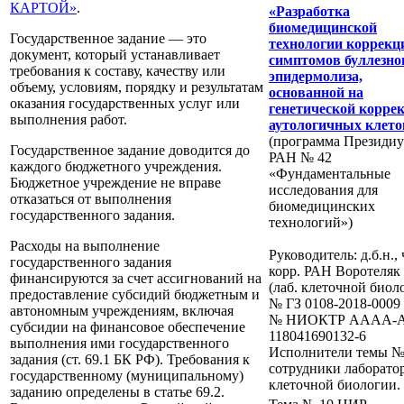
КАРТОЙ»
.
«Разработка
биомедицинской
Государственное задание — это
технологии коррекц
документ, который устанавливает
симптомов буллезно
требования к составу, качеству или
эпидермолиза,
объему, условиям, порядку и результатам
основанной на
оказания государственных услуг или
генетической корре
выполнения работ.
аутологичных клето
(программа Президи
Государственное задание доводится до
РАН № 42
каждого бюджетного учреждения.
«Фундаментальные
Бюджетное учреждение не вправе
исследования для
отказаться от выполнения
биомедицинских
государственного задания.
технологий»)
Расходы на выполнение
Руководитель: д.б.н., 
государственного задания
корр. РАН Воротеляк 
финансируются за счет ассигнований на
(лаб. клеточной биол
предоставление субсидий бюджетным и
№ ГЗ 0108-2018-0009
автономным учреждениям, включая
№ НИОКТР AAAA-A
субсидии на финансовое обеспечение
118041690132-6
выполнения ими государственного
Исполнители темы №
задания (ст. 69.1 БК РФ). Требования к
сотрудники лаборато
государственному (муниципальному)
клеточной биологии.
заданию определены в статье 69.2.