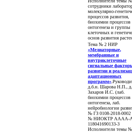
Исполнители темы №
сотрудники лаборато
молекулярно-генетич
процессов развития,
биохимии процессов
онтогенеза и группы
клеточных и генетич
основ развития расте
Тема № 2 НИР
«Медиаторные,
мембранные и
внутриклеточные
сигнальные фактор
развитии и реализа
адаптационных
программ»
.Руководи
д.б.н. Шарова Н.П., д.
Захаров И.С. (лаб.
биохимии процессов
онтогенеза, лаб.
нейробиологии разви
№ ГЗ 0108-2018-0002
№ НИОКТР AAAA-A
118041690133-3
Исполнители темы №