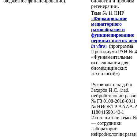
бюджетное финансирование).
биологии и проблем
регенерации.
Тема № 11 НИР
«Формирование
медиаторного
разнообразия и
функционирование
нервных клеток чел
in vitro
»
(программа
Президиума РАН № 4
«Фундаментальные
исследования для
биомедицинских
технологий»)
Руководитель: д.б.н.
Захаров И.С. (лаб.
нейробиологии разви
№ ГЗ 0108-2018-0011
№ НИОКТР AAAA-A
118041690140-1
Исполнители темы №
— сотрудники
лаборатории
нейробиологии разви