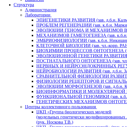
Структура
Администрация
Лаборатории
ЭПИГЕНЕТИКИ РАЗВИТИЯ (зав. д.б.н. Калм
ПРОБЛЕМ РЕГЕНЕРАЦИИ (зав. к.б.н. Маркит
ЭВОЛЮЦИИ ГЕНОМА И МЕХАНИЗМОВ ВИДООБ
МЕХАНИЗМОВ ГАМЕТОГЕНЕЗА (зав. к.б.н. 
ЭМБРИОФИЗИОЛОГИИ (зав. к.б.н. Никишин
КЛЕТОЧНОЙ БИОЛОГИИ (зав. чл.-корр. РАН 
БИОХИМИИ ПРОЦЕССОВ ОНТОГЕНЕЗА (зав. 
ЭВОЛЮЦИОННОЙ ГЕНЕТИКИ РАЗВИТИЯ (зав.
ПОСТНАТАЛЬНОГО ОНТОГЕНЕЗА (зав. чл.-к
НЕРВНЫХ И НЕЙРОЭНДОКРИННЫХ РЕГУЛЯЦИ
НЕЙРОБИОЛОГИИ РАЗВИТИЯ (зав. д.б.н. За
СРАВНИТЕЛЬНОЙ ФИЗИОЛОГИИ РАЗВИТИЯ (за
ФИЗИОЛОГИИ РЕЦЕПТОРОВ И СИГНАЛЬНЫХ 
ЭВОЛЮЦИИ МОРФОГЕНЕЗОВ (зав. д.б.н. Кр
БИОИНФОРМАТИКИ И МОЛЕКУЛЯРНОЙ ГЕНЕТ
ФУНКЦИОНАЛЬНОЙ ГЕНОМИКИ (зав. к.б.н.
ГЕНЕТИЧЕСКИХ МЕХАНИЗМОВ ОНТОГЕНЕЗА (
Центры коллективного пользования
ЦКП «Группа биологических моделей
(модельных генетически модифицированных 
(рук. Носкова Т.В.)