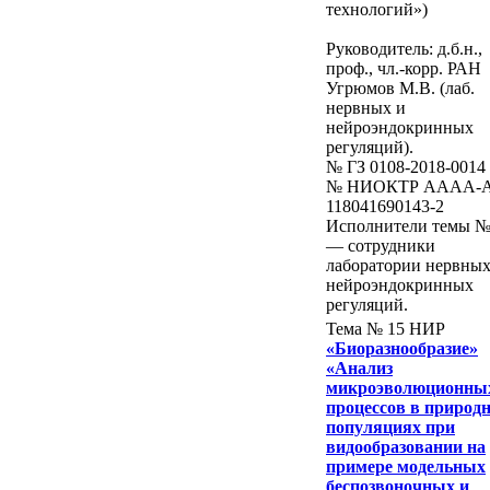
технологий»)
Руководитель: д.б.н.,
проф., чл.-корр. РАН
Угрюмов М.В. (лаб.
нервных и
нейроэндокринных
регуляций).
№ ГЗ 0108-2018-0014
№ НИОКТР AAAA-A
118041690143-2
Исполнители темы №
— сотрудники
лаборатории нервных
нейроэндокринных
регуляций.
Тема № 15 НИР
«Биоразнообразие»
«Анализ
микроэволюционны
процессов в природ
популяциях при
видообразовании на
примере модельных
беспозвоночных и