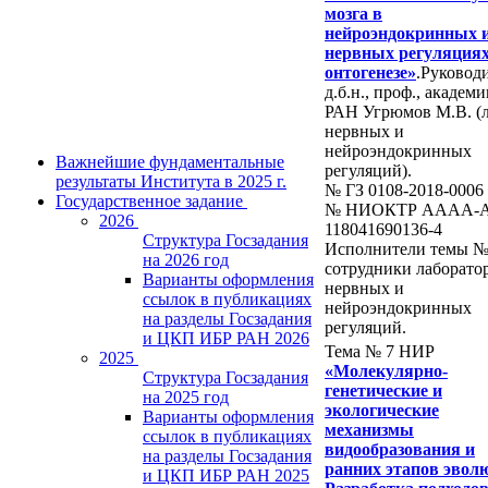
мозга в
нейроэндокринных 
нервных регуляциях
онтогенезе»
.Руковод
д.б.н., проф., академи
РАН Угрюмов М.В. (л
нервных и
нейроэндокринных
Важнейшие фундаментальные
регуляций).
результаты Института в 2025 г.
№ ГЗ 0108-2018-0006
Государственное задание
№ НИОКТР AAAA-A
2026
118041690136-4
Структура Госзадания
Исполнители темы №
на 2026 год
сотрудники лаборато
Варианты оформления
нервных и
ссылок в публикациях
нейроэндокринных
на разделы Госзадания
регуляций.
и ЦКП ИБР РАН 2026
Тема № 7 НИР
2025
«Молекулярно-
Структура Госзадания
генетические и
на 2025 год
экологические
Варианты оформления
механизмы
ссылок в публикациях
видообразования и
на разделы Госзадания
ранних этапов эвол
и ЦКП ИБР РАН 2025