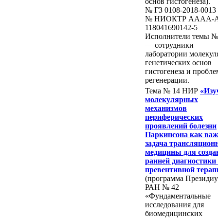
основ гистогенеза).
№ ГЗ 0108-2018-0013
№ НИОКТР AAAA-A
118041690142-5
Исполнители темы №
— сотрудники
лаборатории молекул
генетических основ
гистогенеза и пробле
регенерации.
Тема № 14 НИР
«Изу
молекулярных
механизмов
периферических
проявлений болезни
Паркинсона как ва
задача трансляцион
медицины для созда
ранней диагностики
превентивной терап
(программа Президи
РАН № 42
«Фундаментальные
исследования для
биомедицинских