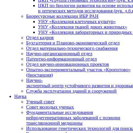
ЦКП «Группа геномных технологий» (рук. к.м
ЦКП по биологии развития на основе исполь
и оптических методов исследования (рук. д.б.
Биоресурсные коллекции ИБР РАН
УНУ «Коллекция клеточных культур»
УНУ «Коллекция тканей диких животных»
УНУ «Коллекция лабораторных и природных 
Отдел кадров
Бухгалтерия и Планово-экономический отдел
Отдел материально-технического снабжения
Научно-организационный отдел
Патентно-информационный отдел
Отдел научно-инновационных проектов
Опытно-экспериментальный участок «Кропотово»
(биостанция)
Научно-
экспертный центр устойчивого развития и здоровья
Служба эксплуатации зданий и сооружений
Наука
Ученый совет
Совет молодых ученых
Фундаментальные исследования
нейродегенеративных заболеваний с позиции
трансляционной медицины
Использование генетических технологий для поиск