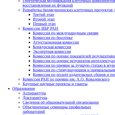
Генетическая модификация клеточных компонентов
восстановления их функций
Разработка биомедицинских клеточных продуктов 
Третий этап
Второй этап
Первый этап
Комиссии ИБР РАН
Комиссия по международным связям
Комиссия по биоэтике
Аттестационная комиссия
Конкурсная комиссия
Экспертная комиссия
Комиссия по оценке показателей результатив
Комиссия по оценке результатов интеллектуа
Комиссия по премии за лучшую статью в жур
Комиссия по стимулирующим и премиальным
Комиссия по оплате издательских сборов и 
Комиссия РАН по премии им. А.О. Ковалевского
Крупные научные проекты и гранты
Образование
Аспирантура
Докторантура
Сведения об образовательной организации
Объединенные семинары профильных
лабораторий