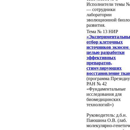
Исполнители темы №
— сотрудники
лаборатории
эволюционной биоло
развития.
Тема № 13 НИР
«Экспериментальн
отбор клеточных
источников экзосом 
целью разработки
эффективных
препаратов,
стимулирующих
восстановление тка
(программа Президи
РАН № 42
«Фундаментальные
исследования для
биомедицинских
технологий»)
Руководитель: д.б.н.
Паюшина О.В. (лаб.
молекулярно-генетич