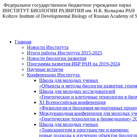
Федеральное государственное бюджетное учреждение науки
ИНСТИТУТ БИОЛОГИИ РАЗВИТИЯ им. Н.К. Кольцова РАН
Koltzov Institute of Developmental Biology of Russian Academy of 
Главная
Новости Института
Итоги работы Института 2015-2025
Новости биологии развития
Программа развития ИБР РАН на 2019-2024
Научные встречи
Конференции Института
Школа для молодых ученых
«Объекты и методы биологии развития: гено
Школа для молодых исследователей
«Генетические и клеточные технологии в би
XI Всероссийская конференция
«Физиология и биохимия медиаторных проце
Международная конференция для молодых уч
«Генетические технологии в биомедицине» 2
Школа для молодых ученых
«Транскриптом в пространстве и времени:
новые подходы к изучению объектов биологи