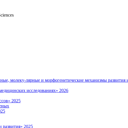
Sciences
мные, молеку-лярные и морфогенетические механизмы развития 
омедицинских исследованиях» 2026
ссов» 2025
еных
025
и развития» 2025