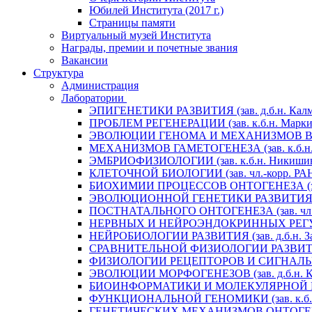
Юбилей Института (2017 г.)
Страницы памяти
Виртуальный музей Института
Награды, премии и почетные звания
Вакансии
Структура
Администрация
Лаборатории
ЭПИГЕНЕТИКИ РАЗВИТИЯ (зав. д.б.н. Калм
ПРОБЛЕМ РЕГЕНЕРАЦИИ (зав. к.б.н. Маркит
ЭВОЛЮЦИИ ГЕНОМА И МЕХАНИЗМОВ ВИДООБ
МЕХАНИЗМОВ ГАМЕТОГЕНЕЗА (зав. к.б.н. 
ЭМБРИОФИЗИОЛОГИИ (зав. к.б.н. Никишин
КЛЕТОЧНОЙ БИОЛОГИИ (зав. чл.-корр. РАН 
БИОХИМИИ ПРОЦЕССОВ ОНТОГЕНЕЗА (зав. 
ЭВОЛЮЦИОННОЙ ГЕНЕТИКИ РАЗВИТИЯ (зав.
ПОСТНАТАЛЬНОГО ОНТОГЕНЕЗА (зав. чл.-к
НЕРВНЫХ И НЕЙРОЭНДОКРИННЫХ РЕГУЛЯЦИ
НЕЙРОБИОЛОГИИ РАЗВИТИЯ (зав. д.б.н. За
СРАВНИТЕЛЬНОЙ ФИЗИОЛОГИИ РАЗВИТИЯ (за
ФИЗИОЛОГИИ РЕЦЕПТОРОВ И СИГНАЛЬНЫХ 
ЭВОЛЮЦИИ МОРФОГЕНЕЗОВ (зав. д.б.н. Кр
БИОИНФОРМАТИКИ И МОЛЕКУЛЯРНОЙ ГЕНЕТ
ФУНКЦИОНАЛЬНОЙ ГЕНОМИКИ (зав. к.б.н.
ГЕНЕТИЧЕСКИХ МЕХАНИЗМОВ ОНТОГЕНЕЗА (