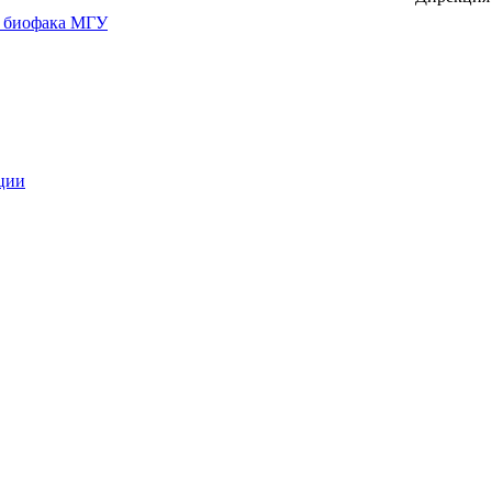
и биофака МГУ
кции