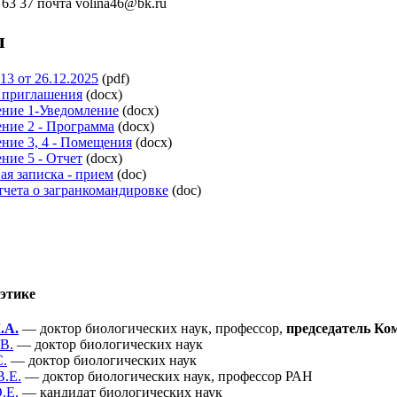
5 63 37 почта volina46@bk.ru
ы
13 от 26.12.2025
(pdf)
 приглашения
(docx)
ние 1-Уведомление
(docx)
ние 2 - Программа
(docx)
ние 3, 4 - Помещения
(docx)
ние 5 - Отчет
(docx)
я записка - прием
(doc)
чета о загранкомандировке
(doc)
этике
.А.
— доктор биологических наук, профессор,
председатель Ко
В.
— доктор биологических наук
С.
— доктор биологических наук
В.Е.
— доктор биологических наук, профессор РАН
.Е.
— кандидат биологических наук