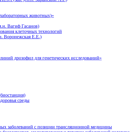
лабораторных животных)»
.н. Вагиф Гасанов)
зования клеточных технологий
н. Воронежская Е.Е.)
линий дрозофил для генетических исследований»
биостанция)
здоровья среды
ных заболеваний с позиции трансляционной медицины