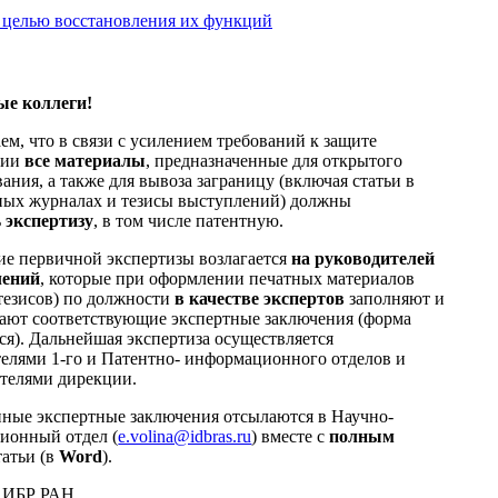
 целью восстановления их функций
е коллеги!
м, что в связи с усилением требований к защите
ции
все материалы
, предназначенные для открытого
ания, а также для вывоза заграницу (включая статьи в
ных журналах и тезисы выступлений) должны
ь
экспертизу
, в том числе патентную.
е первичной экспертизы возлагается
на руководителей
лений
, которые при оформлении печатных материалов
 тезисов) по должности
в качестве экспертов
заполняют и
ают соответствующие экспертные заключения (форма
ся). Дальнейшая экспертиза осуществляется
елями 1-го и Патентно- информационного отделов и
телями дирекции.
ные экспертные заключения отсылаются в Научно-
ионный отдел (
e.volina@idbras.ru
) вместе с
полным
татьи (в
Word
).
 ИБР РАН