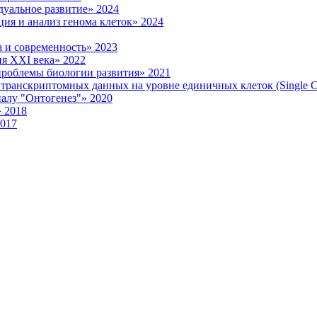
уальное развитие» 2024
ия и анализ генома клеток» 2024
 и современность» 2023
я XXI века» 2022
роблемы биологии развития» 2021
ранскриптомных данных на уровне единичных клеток (Single Ce
налу "Онтогенез"» 2020
 2018
2017