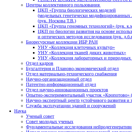
Центры коллективного пользования
ЦКП «Группа биологических моделей
(модельных генетически модифицированных 
(рук. Носкова Т.В.)
ЦКП «Группа геномных технологий» (рук. к.м
ЦКП по биологии развития на основе исполь
и оптических методов исследования (рук. д.б.
Биоресурсные коллекции ИБР РАН
УНУ «Коллекция клеточных культур»
УНУ «Коллекция тканей диких животных»
УНУ «Коллекция лабораторных и природных 
Отдел кадров
Бухгалтерия и Планово-экономический отдел
Отдел материально-технического снабжения
Научно-организационный отдел
Патентно-информационный отдел
Отдел научно-инновационных проектов
Опытно-экспериментальный участок «Кропотово» (
Научно-экспертный центр устойчивого развития и 
Служба эксплуатации зданий и сооружений
Наука
Ученый совет
Совет молодых ученых
Фундаментальные исследования нейродегенератив