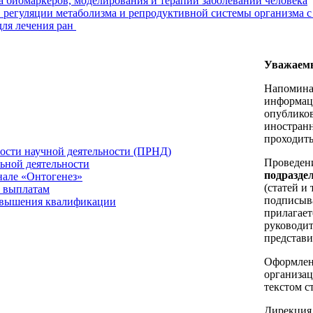
а биомаркеров, моделирования и терапии заболеваний человека
 регуляции метаболизма и репродуктивной системы организма с
для лечения ран
Уважаемы
Напоминае
информа
опубликов
иностран
проходит
ности научной деятельности (ПРНД)
Проведени
льной деятельности
подразде
нале «Онтогенез»
(статей и
 выплатам
подписыв
повышения квалификации
прилагает
руководит
представи
Оформлен
организац
текстом с
Дирекция