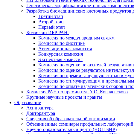
Использование генетических технологий для поиск
Генетическая модификация клеточных компонентов
Разработка биомедицинских клеточных продуктов 
Третий этап
Второй этап
Первый этап
Комиссии ИБР РАН
Комиссия по международным связям
Комиссия по биоэтике
Аттестационная комиссия
Конкурсная комиссия
Экспертная комиссия
Комиссия по оценке показателей результатив
Комиссия по оценке результатов интеллектуа
Комиссия по премии за лучшую статью в жур
Комиссия по стимулирующим и премиальным
Комиссия по оплате издательских сборов и 
Комиссия РАН по премии им. А.О. Ковалевского
Крупные научные проекты и гранты
Образование
Аспирантура
Докторантура
Сведения об образовательной организации
Объединенные семинары профильных лабораторий
Научно-образовательный центр (НОЦ БИР)