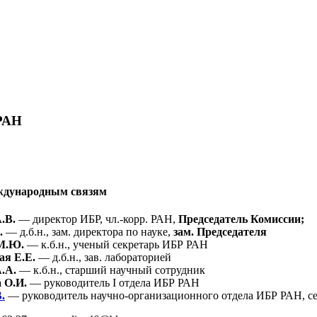
РАН
ждународным связям
.В.
— директор ИБР, чл.-корр. РАН,
Председатель Комиссии;
.
— д.б.н., зам. директора по науке,
зам. Председателя
М.Ю.
— к.б.н., ученый секретарь ИБР РАН
ая Е.Е.
— д.б.н., зав. лабораторией
.А.
— к.б.н., старший научный сотрудник
 О.И.
— руководитель I отдела ИБР РАН
.
— руководитель научно-организационного отдела ИБР РАН, се