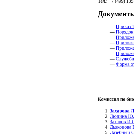
Тел.: +7 (499) 13
Документ
—
Приказ 1
—
Порядок
—
Приложе
—
Приложе
—
Приложе
—
Приложе
—
Служебна
—
Форма от
Комиссия по био
Захарова Л
Люпина Ю.
Захаров И.
Дьяконова 
Лазебный О