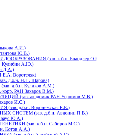
ыкова А.И.)
антова Ю.В.)
РАЗОВАНИЯ (зав. к.б.н. Брандлер О.В.)
Кулибин А.Ю.)
 Д.А.)
Е.А. Воротеляк)
д.б.н. Н.П. Шарова)
 д.б.н. Куликов А.М.)
орр. РАН Захаров В.М.)
Й (зав. академик РАН Угрюмов М.В.)
харов И.С.)
в. д.б.н. Воронежская Е.Е.)
СИСТЕМ (зав. д.б.н. Авдонин П.В.)
аус Ю.А.)
ИКИ (зав. к.б.н. Сабиров М.С.)
 Котов А.А.)
зав. д.б.н. Зарайский А.Г.)