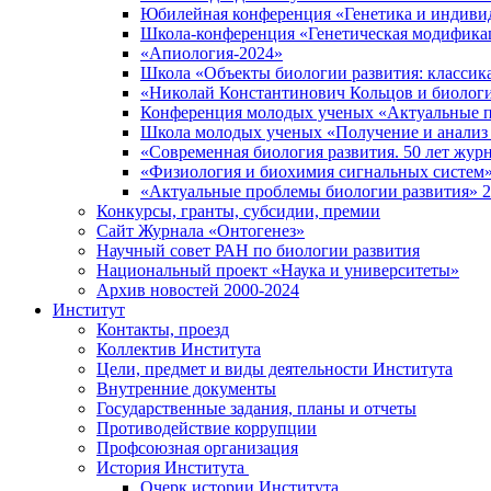
Юбилейная конференция «Генетика и индивид
Школа-конференция «Генетическая модификац
«Апиология-2024»
Школа «Объекты биологии развития: классика
«Николай Константинович Кольцов и биологи
Конференция молодых ученых «Актуальные п
Школа молодых ученых «Получение и анализ т
«Современная биология развития. 50 лет жур
«Физиология и биохимия сигнальных систем»
«Актуальные проблемы биологии развития» 
Конкурсы, гранты, субсидии, премии
Сайт Журнала «Онтогенез»
Научный совет РАН по биологии развития
Национальный проект «Наука и университеты»
Архив новостей 2000-2024
Институт
Контакты, проезд
Коллектив Института
Цели, предмет и виды деятельности Института
Внутренние документы
Государственные задания, планы и отчеты
Противодействие коррупции
Профсоюзная организация
История Института
Очерк истории Института