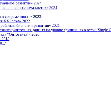
уальное развитие» 2024
ия и анализ генома клеток» 2024
 и современность» 2023
я XXI века» 2022
роблемы биологии развития» 2021
ранскриптомных данных на уровне единичных клеток (Single Ce
налу "Онтогенез"» 2020
 2018
2017