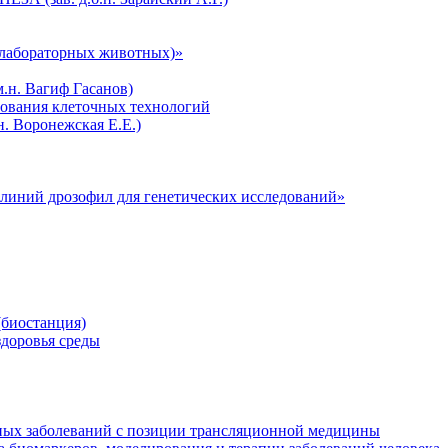
лабораторных животных)»
.н. Вагиф Гасанов)
зования клеточных технологий
н. Воронежская Е.Е.)
линий дрозофил для генетических исследований»
биостанция)
здоровья среды
ных заболеваний с позиции трансляционной медицины