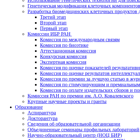
Использование генетических технологий для поиск
Генетическая модификация клеточных компонентов
Разработка биомедицинских клеточных продуктов 
Третий этап
Второй этап
Первый этап
Комиссии ИБР РАН
Комиссия по международным связям
Комиссия по биоэтике
Аттестационная комиссия
Конкурсная комиссия
Экспертная комиссия
Комиссия по оценке показателей результатив
Комиссия по оценке результатов интеллектуа
Комиссия по премии за лучшую статью в жур
Комиссия по стимулирующим и премиальным
Комиссия по оплате издательских сборов и 
Комиссия РАН по премии им. А.О. Ковалевского
Крупные научные проекты и гранты
Образование
Аспирантура
Докторантура
Сведения об образовательной организации
Объединенные семинары профильных лабораторий
Научно-образовательный центр (НОЦ БИР)