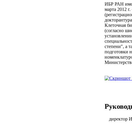
ИБР РАН имее
марта 2012 г
(регистрацио
докторантура
Клеточная би
(согласно ши
установлении
специальнос
степени", а 
подготовки н
номенклатуро
Министерства
Руковод
директор И