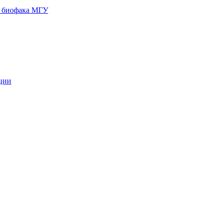
и биофака МГУ
кции