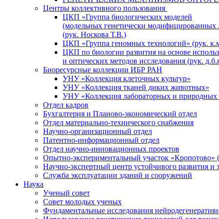
Центры коллективного пользования
ЦКП «Группа биологических моделей
(модельных генетически модифицированных 
(рук. Носкова Т.В.)
ЦКП «Группа геномных технологий» (рук. к.м
ЦКП по биологии развития на основе исполь
и оптических методов исследования (рук. д.б.
Биоресурсные коллекции ИБР РАН
УНУ «Коллекция клеточных культур»
УНУ «Коллекция тканей диких животных»
УНУ «Коллекция лабораторных и природных 
Отдел кадров
Бухгалтерия и Планово-экономический отдел
Отдел материально-технического снабжения
Научно-организационный отдел
Патентно-информационный отдел
Отдел научно-инновационных проектов
Опытно-экспериментальный участок «Кропотово» (
Научно-экспертный центр устойчивого развития и 
Служба эксплуатации зданий и сооружений
Наука
Ученый совет
Совет молодых ученых
Фундаментальные исследования нейродегенератив