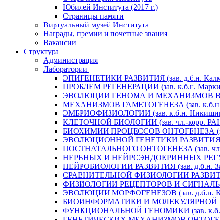
Юбилей Института (2017 г.)
Страницы памяти
Виртуальный музей Института
Награды, премии и почетные звания
Вакансии
Структура
Администрация
Лаборатории
ЭПИГЕНЕТИКИ РАЗВИТИЯ (зав. д.б.н. Калм
ПРОБЛЕМ РЕГЕНЕРАЦИИ (зав. к.б.н. Маркит
ЭВОЛЮЦИИ ГЕНОМА И МЕХАНИЗМОВ ВИДООБ
МЕХАНИЗМОВ ГАМЕТОГЕНЕЗА (зав. к.б.н. 
ЭМБРИОФИЗИОЛОГИИ (зав. к.б.н. Никишин
КЛЕТОЧНОЙ БИОЛОГИИ (зав. чл.-корр. РАН 
БИОХИМИИ ПРОЦЕССОВ ОНТОГЕНЕЗА (зав. 
ЭВОЛЮЦИОННОЙ ГЕНЕТИКИ РАЗВИТИЯ (зав.
ПОСТНАТАЛЬНОГО ОНТОГЕНЕЗА (зав. чл.-к
НЕРВНЫХ И НЕЙРОЭНДОКРИННЫХ РЕГУЛЯЦИ
НЕЙРОБИОЛОГИИ РАЗВИТИЯ (зав. д.б.н. За
СРАВНИТЕЛЬНОЙ ФИЗИОЛОГИИ РАЗВИТИЯ (за
ФИЗИОЛОГИИ РЕЦЕПТОРОВ И СИГНАЛЬНЫХ 
ЭВОЛЮЦИИ МОРФОГЕНЕЗОВ (зав. д.б.н. Кр
БИОИНФОРМАТИКИ И МОЛЕКУЛЯРНОЙ ГЕНЕТ
ФУНКЦИОНАЛЬНОЙ ГЕНОМИКИ (зав. к.б.н.
ГЕНЕТИЧЕСКИХ МЕХАНИЗМОВ ОНТОГЕНЕЗА (