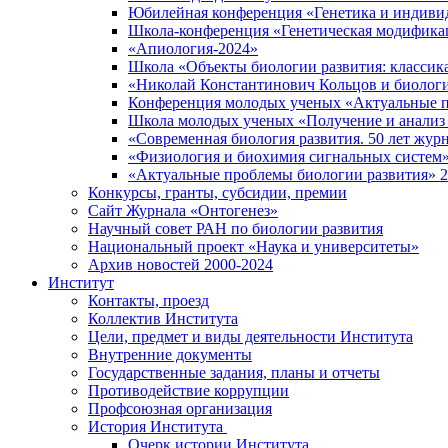
Юбилейная конференция «Генетика и индивид
Школа-конференция «Генетическая модификац
«Апиология-2024»
Школа «Объекты биологии развития: классика
«Николай Константинович Кольцов и биологи
Конференция молодых ученых «Актуальные п
Школа молодых ученых «Получение и анализ т
«Современная биология развития. 50 лет жур
«Физиология и биохимия сигнальных систем»
«Актуальные проблемы биологии развития» 
Конкурсы, гранты, субсидии, премии
Сайт Журнала «Онтогенез»
Научный совет РАН по биологии развития
Национальный проект «Наука и университеты»
Архив новостей 2000-2024
Институт
Контакты, проезд
Коллектив Института
Цели, предмет и виды деятельности Института
Внутренние документы
Государственные задания, планы и отчеты
Противодействие коррупции
Профсоюзная организация
История Института
Очерк истории Института