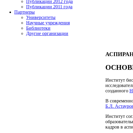
Публикации 2012 года
Публикации 2011 года
Партнеры
Университеты
Научные учреждения
Библиотеки
Другие организации
АСПИРА
ОСНОВ
Институт био
исследовател
созданного
Н
В современно
Б.Л. Астауров
Институт сог
образователь
кадров в асп