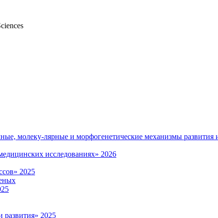
Sciences
мные, молеку-лярные и морфогенетические механизмы развития 
омедицинских исследованиях» 2026
ссов» 2025
еных
025
и развития» 2025