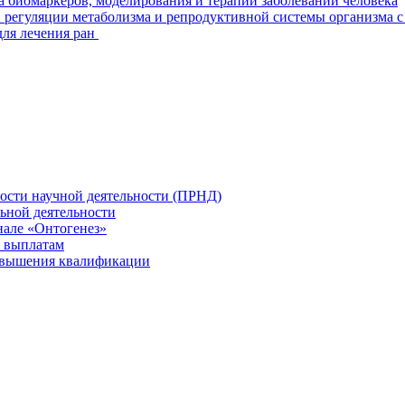
а биомаркеров, моделирования и терапии заболеваний человека
 регуляции метаболизма и репродуктивной системы организма с
для лечения ран
ности научной деятельности (ПРНД)
льной деятельности
нале «Онтогенез»
 выплатам
повышения квалификации