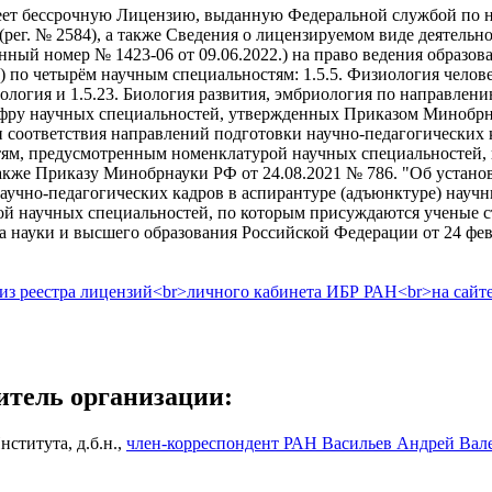
т бессрочную Лицензию, выданную Федеральной службой по над
. (рег. № 2584), а также Сведения о лицензируемом виде деятельн
нный номер № 1423-06 от 09.06.2022.) на право ведения образов
) по четырём научным специальностям: 1.5.5. Физиология человек
ология и 1.5.23. Биология развития, эмбриология по направлени
фру научных специальностей, утвержденных Приказом Минобрна
 соответствия направлений подготовки научно-педагогических 
тям, предусмотренным номенклатурой научных специальностей,
также Приказу Минобрнауки РФ от 24.08.2021 № 786. "Об устан
аучно-педагогических кадров в аспирантуре (адъюнктуре) нау
й научных специальностей, по которым присуждаются ученые с
 науки и высшего образования Российской Федерации от 24 февр
итель организации:
нститута, д.б.н.,
член-корреспондент РАН Васильев Андрей Вал