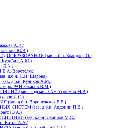
ыкова А.И.)
антова Ю.В.)
РАЗОВАНИЯ (зав. к.б.н. Брандлер О.В.)
Кулибин А.Ю.)
 Д.А.)
Е.А. Воротеляк)
д.б.н. Н.П. Шарова)
 д.б.н. Куликов А.М.)
орр. РАН Захаров В.М.)
Й (зав. академик РАН Угрюмов М.В.)
харов И.С.)
в. д.б.н. Воронежская Е.Е.)
СИСТЕМ (зав. д.б.н. Авдонин П.В.)
аус Ю.А.)
ИКИ (зав. к.б.н. Сабиров М.С.)
 Котов А.А.)
зав. д.б.н. Зарайский А.Г.)