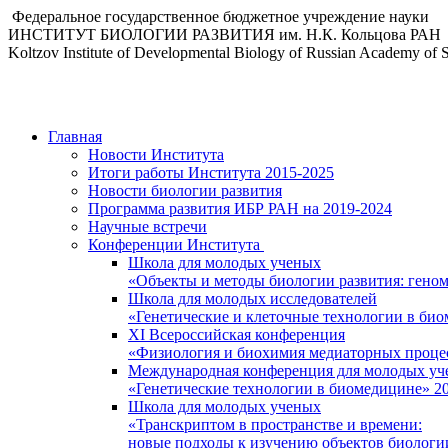
Федеральное государственное бюджетное учреждение науки
ИНСТИТУТ БИОЛОГИИ РАЗВИТИЯ им. Н.К. Кольцова РАН
Koltzov Institute of Developmental Biology of Russian Academy of 
Главная
Новости Института
Итоги работы Института 2015-2025
Новости биологии развития
Программа развития ИБР РАН на 2019-2024
Научные встречи
Конференции Института
Школа для молодых ученых
«Объекты и методы биологии развития: гено
Школа для молодых исследователей
«Генетические и клеточные технологии в би
XI Всероссийская конференция
«Физиология и биохимия медиаторных проце
Международная конференция для молодых уч
«Генетические технологии в биомедицине» 2
Школа для молодых ученых
«Транскриптом в пространстве и времени:
новые подходы к изучению объектов биологи