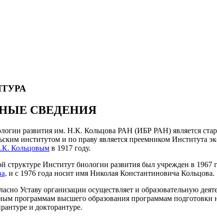
НТУРА
НЫЕ СВЕДЕНИЯ
логии развития им. Н.К. Кольцова РАН (ИБР РАН) является ста
ьским институтом и по праву является преемником Института э
.К. Кольцовым
в 1917 году.
й структуре Институт биологии развития был учрежден в 1967 
а,
и с 1976 года носит имя Николая Константиновича Кольцова.
ласно Уставу организации осуществляет и образовательную дея
ным программам высшего образования программам подготовки н
ирантуре и докторантуре.