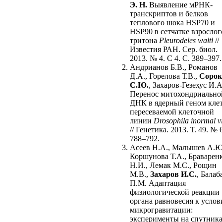
Э. Н.
Выявление мРНК-
транскриптов и белков
теплового шока HSP70 и
HSP90 в сетчатке взрослог
тритона
Pleurodeles waltl
//
Известия РАН. Сер. биол.
2013. № 4. C 4. C. 389–397.
Андрианов Б.В., Романов
Д.А., Горелова Т.В.,
Сорок
С.Ю.
, Захаров-Гезехус И.А
Перенос митохондриально
ДНК в ядерный геном кле
пересеваемой клеточной
линии
Drosophila inormal vi
// Генетика. 2013. Т. 49. № 
788–792.
Асеев Н.А., Малышев А.Ю
Коршунова Т.А., Браварен
Н.И., Лемак М.С., Рощин
М.В.,
Захаров И.С.
, Балаб
П.М. Адаптация
физиологической реакции
органа равновесия к усло
микрогравитации:
эксперименты на спутник