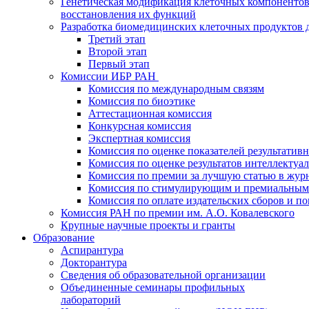
Генетическая модификация клеточных компонентов
восстановления их функций
Разработка биомедицинских клеточных продуктов 
Третий этап
Второй этап
Первый этап
Комиссии ИБР РАН
Комиссия по международным связям
Комиссия по биоэтике
Аттестационная комиссия
Конкурсная комиссия
Экспертная комиссия
Комиссия по оценке показателей результатив
Комиссия по оценке результатов интеллектуа
Комиссия по премии за лучшую статью в жур
Комиссия по стимулирующим и премиальным
Комиссия по оплате издательских сборов и 
Комиссия РАН по премии им. А.О. Ковалевского
Крупные научные проекты и гранты
Образование
Аспирантура
Докторантура
Сведения об образовательной организации
Объединенные семинары профильных
лабораторий