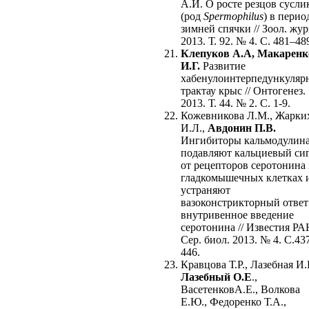
А.И. О росте резцов сусли
(род
Spermophilus
) в перио
зимней спячки // Зоол. жур
2013. Т. 92. № 4. С. 481–48
Клепуков А.А, Макаренк
И.Г.
Развитие
хабенулоинтерпедункуляр
трактау крыс // Онтогенез.
2013. Т. 44. № 2. С. 1-9.
Кожевникова Л.М., Жарки
И.Л.,
Авдонин П.В.
Ингибиторы кальмодулин
подавляют кальциевый си
от рецепторов серотонина 
гладкомышечных клетках 
устраняют
вазоконстрикторный ответ
внутривенное введение
серотонина // Известия РА
Сер. биол. 2013. № 4. С.43
446.
Кравцова Т.Р., Лазебная И.
Лазебный О.Е
.,
ВасетенковА.Е., Волкова
Е.Ю., Федоренко Т.А.,