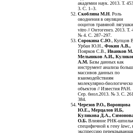
академии наук. 2013. Т. 45
3. С. 1–3.
Скоблина М.Н
. Роль
оводнения в овуляции
ооцитов травяной лягушки
vitro // Онтогенез. 2013. Т. 
№ 4. С. 287–297.
Сорокина С.Ю
., Купцов В
Урбан Ю.Н.,
Фокин А.В.,
Поярков С.В.,
Иванков М.
Мельников А.И., Кулико
А.М.
Базы данных как
инструмент анализа боль
массивов данных по
взаимодействиям
молекулярно-биологическ
объектов // Известия РАН.
Сер. биол.2013. № 3. С. 26
384.
Черезов Р.О., Воронцова
Ю.Е., Мерцалов И.Б,
Куликова Д.А., Симонов
О.Б.
Влияние РНК-шпильк
специфичной к гену
lawc
,
экспрессию перекрывающ