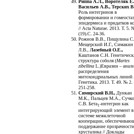
Риппа А.Л., Воротеляк Е.
Васильев А.В., Терских В
Роль интегринов в
формировании и гомеоста
эпидермиса и придатков к
// Acta Naturae. 2013. Т. 5. 
(19).С. 24-36.
Рожнов В.В., Пищулина С.
Мещерский И.Г., Симакин
Л.В.,
Лазебный О.Е.,
Каштанов С.Н. Генетическ
структура соболя (
Martes
zibellina
L.)Евразии – анал
распределения
митохондриальных линий /
Генетика. 2013. Т. 49. № 2.
251-258.
Симирский В.Н.,
Дункан
М.К., Пальцев М.А., Сучк
С.В. Бета
-интегрин как
1
интегрирующий элемент в
системе межклеточной
кооперации, обеспечиваю
поддержание прозрачност
хрусталика // Доклады