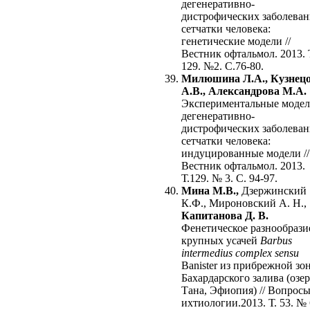
дегенеративно-
дистрофических заболева
сетчатки человека:
генетические модели //
Вестник офтальмол. 2013. 
129. №2. С.76-80.
Милюшина Л.А., Кузнец
А.В., Александрова М.А.
Экспериментальные моде
дегенеративно-
дистрофических заболева
сетчатки человека:
индуцированные модели //
Вестник офтальмол. 2013.
Т.129. № 3. С. 94-97.
Мина М.В.,
Дзержинский
К.Ф., Мироновский А. Н.,
Капитанова Д. В.
Фенетическое разнообрази
крупных усачей
Barbus
intermedius complex sensu
Banister из прибрежной зо
Бахардарского залива (озе
Тана, Эфиопия) // Вопрос
ихтиологии.2013. Т. 53. № 