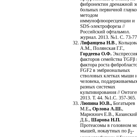
фибронектин дренажной з
больных первичной глаук
методом
иммунофлюоресценции и
SDS-электрофореза //
Российский офтальмол.
журнал. 2013. №1. С. 73-77
Лифанцева Н.В
., Кольцов
А.М., Полянская Г.Г.,
Гордеева О.Ф.
Экспресси
факторов семейства TGFβ 
фактора роста фибробласт
FGF2 в эмбриональных
стволовых клетках мыши 
человека, поддерживаемых
разных системах
культивирования // Онтоге
2013. Т. 44. №1.С. 357-365.
Люпина Ю.В.,
Богатырев
М.Е
., Орлова А.Ш.
,
Марюхнич Е.В., Казански
Д.Б.,
Шарова Н.П.
Протеасомы в головном м
мышей, нокаутных по β
-
2