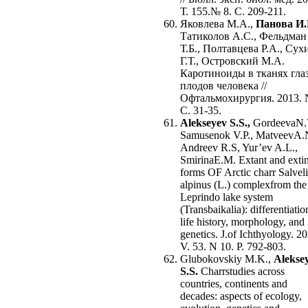
Т. 155.№ 8. С. 209-211.
Яковлева М.А.,
Панова И.
Татиколов А.С., Фельдман
Т.Б., Полтавцева Р.А., Сух
Г.Т., Островский М.А.
Каротиноиды в тканях гла
плодов человека //
Офтальмохирургия. 2013. 
С. 31-35.
Alekseyev S.S.,
GordeevaN.
Samusenok V.P., MatveevA.
Andreev R.S, Yur’ev A.L.,
SmirinaE.M. Extant and extin
forms OF Arctic charr Salvel
alpinus (L.) complexfrom the
Leprindo lake system
(Transbaikalia): differentiatio
life history, morphology, and
genetics. J.of Ichthyology. 2
V. 53. N 10. P. 792-803.
Glubokovskiy M.K.,
Alekse
S.S.
Charrstudies across
countries, continents and
decades: aspects of ecology,