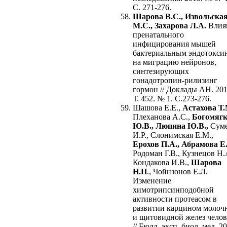
С. 271-276.
Шарова В.С., Извольска
М.С., Захарова Л.А.
Влия
пренатального
инфицирования мышей
бактериальным эндотокси
на миграцию нейронов,
синтезирующих
гонадотропин-рилизинг
гормон // Доклады АН. 201
Т. 452. № 1. С.273-276.
Шашова Е.Е.,
Астахова Т.
Плеханова А.С.,
Богомягк
Ю.В., Люпина Ю.В.,
Сум
И.Р., Слонимская Е.М.,
Ерохов П.А., Абрамова Е
Родоман Г.В., Кузнецов Н.
Кондакова И.В.,
Шарова
Н.П
., Чойнзонов Е.Л.
Изменение
химотрипсинподобной
активности протеасом в
развитии карцином молоч
и щитовидной желез челов
// Бюлл. эксп. биол. мед. 2