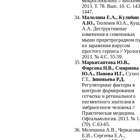
микроглобулину // Биохим
2013. Т. 78. Вып. 10. С. 143
1447.
Малолина Е.А., Кулибин
А.Ю.,
Тюленев Ю.А., Кущ
А.А. Деструктивные
изменения в семенниках
мыши приретроградном п
их заражения вирусом
простого герпеса // Уролог
2013. № 4.С. 55-59.
Маркитантова Ю.В.,
Фирсова Н.В., Смирнова
Ю.А., Панова И.Г.,
Cухих
Г.Т.,
Зиновьева Р.Д.
Регуляторные факторы в
контроле формирования
сетчатки и ретинального
пигментного эпителия в
эмбриогенезе человека //
Практическая медицина.
Офтальмология. 2013. № 1
(70). С.63-65.
Мелешина А.В., Черкасова
Е.И., Сергеева Е.А.,