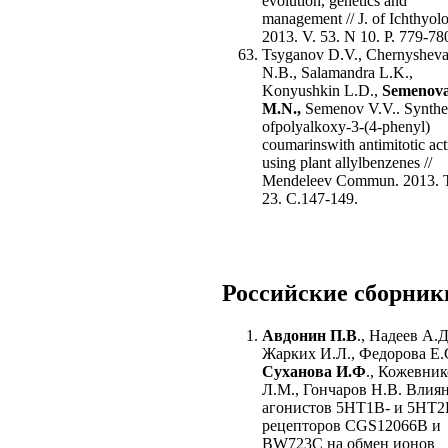
evolution, genetics and
management // J. of Ichthyol
2013. V. 53. N 10. P. 779-78
Tsyganov D.V., Chernyshev
N.B., Salamandra L.K.,
Konyushkin L.D.,
Semenov
M.N.,
Semenov V.V.. Synthe
ofpolyalkoxy-3-(4-phenyl)
coumarinswith antimitotic act
using plant allylbenzenes //
Mendeleev Commun. 2013. Т
23. С.147-149.
Российские сборник
Авдонин П.В
., Надеев А.Д
Жарких И.Л., Федорова Е.
Суханова И.Ф
., Кожевник
Л.М., Гончаров Н.В. Влия
агонистов 5HT1B- и 5HT2
рецепторов CGS12066B и
BW723C на обмен ионов