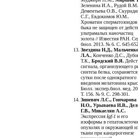
Зеленина И.А., Рудой В.М.
Дементьева О.В., Скуриди
С.Г., Евдокимов Ю.М..
Хроматин сперматозоидов
быка не защищен от дейст
ультрамалых наночастиц
золота // Известия РАН. Се
биол. 2013. № 6. С. 645-652
Звездина Н.Д., Мальченк
Л.А.
, Конченко Д.С., Дубо
Т.К.,
Бродский В.Я.
Дейст
сигнала, организующего р
синтеза белка, сохраняется
сутки после однократного
введения мелатонина крысе
Бюлл. экспер.биол. мед. 20
Т. 156. № 9. С. 298-301.
Зиневич Л.С., Гончарова
Н.О., Урываева И.В., Дел
Г.В., Микаелян А.С.
Экспрессия
Igf-1
и его
изоформы в гепатоклеточ
опухолях и окружающей и
ткани при канцерогенезе