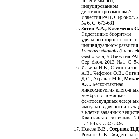
печени мышей,
индуцированном
диэтилнитрозамином //
Известия РАН. Сер.биол. 2
№ 6. С. 673-681.
Зотин А.А., Клеймёнов С
Эндогенные биоритмы
удельной скорости роста в
индивидуальном развитии
Lymnaea stagnalis
(Lymnaei
Gastropoda) // Известия РА
Сер. биол. 2013. № 1. С. 5-
Ильина И.В., Овчинников
А.В., Чефонов О.В., Ситн
Д.С., Агранат М.Б.,
Микае
А.С.
Бесконтактная
микрохирургия клеточных
мембран с помощью
фемтосекундных лазерных
импульсов для оптоинъек
в клетки заданных веществ 
Квантовая электроника. 20
Т. 43(4). С. 365-369.
Исаева В.В.,
Озернюк Н.Д
Рожнов С.В. Свидетельств