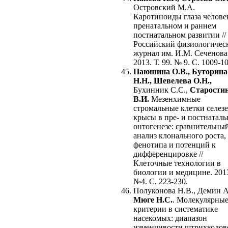
Островский М.А.
Каротиноиды глаза челове
пренатальном и раннем
постнатальном развитии //
Российский физиологичес
журнал им. И.М. Сеченова
2013. Т. 99. № 9. С. 1009-1
Паюшина О.В., Буторина
Н.Н., Шевелева О.Н.,
Бухинник С.С.,
Старости
В.И.
Мезенхимные
стромальные клетки селез
крысы в пре- и постнатал
онтогенезе: сравнительны
анализ клонального роста,
фенотипа и потенций к
дифференцировке //
Клеточные технологии в
биологии и медицине. 201
№4. С. 223-230.
Полуконова Н.В., Демин А.
Мюге Н.С.
. Молекулярны
критерии в систематике
насекомых: диапазон
изменчивости штрихкодов