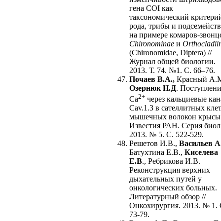
гена COI как
таксономический критери
рода, трибы и подсемейств
на примере комаров-звонц
Chironominae
и
Orthocladii
(Chironomidae, Diptera) //
Журнал общей биологии.
2013. Т. 74. №1. С. 66–76.
Почаев В.А.,
Красный А.М
Озернюк Н.Д
. Поступлен
2+
Са
через кальциевые ка
Cav.1.3 в сателлитных кле
мышечных волокон крысы 
Известия РАН. Серия биол
2013. № 5. С. 522-529.
Решетов И.В.,
Васильев А
Батухтина Е.В.,
Киселева
Е.В
., Ребрикова И.В.
Реконструкция верхних
дыхательных путей у
онкологических больных.
Литературный обзор //
Онкохирургия. 2013. № 1. 
73-79.