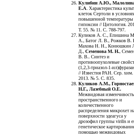
Кулибин А.Ю., Малолин
Е.А
. Характеристика куль
клеток Сертоли в условия
повышенной температуры
гипоксии // Цитология. 20
Т. 55. № 11. С. 788-797.
Куликов А. С., Епишина М
А., Батог Л. В., Рожков В. 
Махова Н. Н., Конюшкин 
Д.,
Семенова М. Н.
, Семе
В. В.. Синтез и
противоопухолевые свойс
(1,2,3-триазол-1-ил)фураза
// Известия РАН. Сер. хим.
2013. № 5. С. 835.
Куликов А.М., Горностае
Н.Г., Лазебный О.Е.
Межвидовая изменчивость
пространственного и
количественного
распределения микрохет н
поверхности эдеагуса у
дрозофил группы virilis и е
генетическое картирование
помощью межвидовых