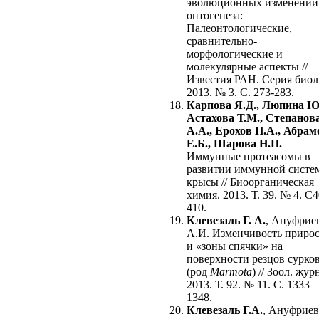
эволюционных изменений
онтогенеза:
Палеонтологические,
сравнительно-
морфологические и
молекулярные аспекты //
Известия РАН. Серия биол
2013. № 3. С. 273-283.
Карпова Я.Д., Люпина Ю.
Астахова Т.М., Степанов
А.А., Ерохов П.А., Абрам
Е.Б., Шарова Н.П.
Иммунные протеасомы в
развитии иммунной систе
крысы // Биоорганическая
химия. 2013. Т. 39. № 4. С4
410.
Клевезаль Г. А.
, Ануфрие
А.И. Изменчивость приро
и «зоны спячки» на
поверхности резцов сурко
(род
Marmota
) // Зоол. жур
2013. Т. 92. № 11. С. 1333–
1348.
Клевезаль Г.А.
, Ануфриев