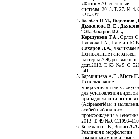
«Фотон» // Сенсорные
системы. 2013. Т. 27. № 4. 
327–337.
Балабан П.М.,
Воронцов Д.
Дьяконова В. Е., Дьякон
Т.Л., Захаров И.С.,
Коршунова Т.А.,
Орлов O
Павлова Г.А., Панчин Ю.В
Сахаров Д.А.
, Фаликман 
Центральные генераторы
паттерна // Журн. высш.не
деят.2013. Т. 63. № 5. С. 52
541.
Барминцева А.Е.,
Мюге Н
Использование
микросателлитных локусо
для установления видовой
принадлежности осетровы
(Acipenseridae) и выявлени
особей гибридного
происхождения // Генетика
2013. Т. 49 №9. С.1093–110
Березкина Г.В.,
Зотин А.А.
Различия в морфологии
раковинысамцов и самок