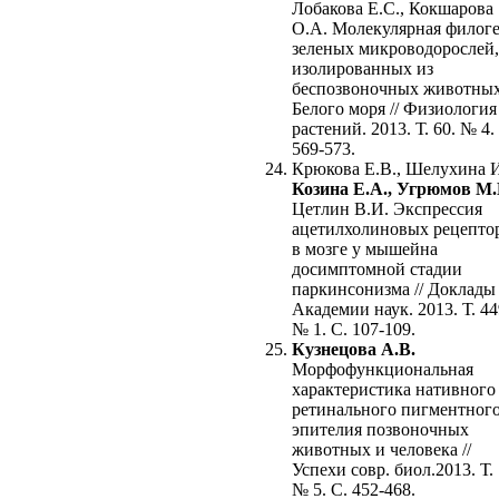
Лобакова Е.С., Кокшарова
О.А. Молекулярная филог
зеленых микроводорослей,
изолированных из
беспозвоночных животны
Белого моря // Физиология
растений. 2013. Т. 60. № 4.
569-573.
Крюкова Е.В., Шелухина И
Козина E.А., Угрюмов М
Цетлин В.И. Экспрессия
ацетилхолиновых рецепто
в мозге у мышейна
досимптомной стадии
паркинсонизма // Доклады
Академии наук. 2013. Т. 44
№ 1. С. 107-109.
Кузнецова А.В.
Морфофункциональная
характеристика нативного
ретинального пигментног
эпителия позвоночных
животных и человека //
Успехи совр. биол.2013. Т. 
№ 5. С. 452-468.