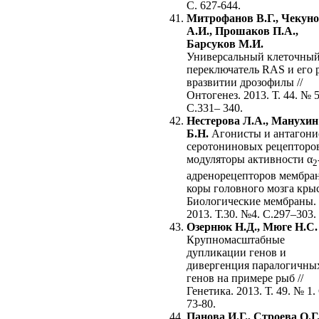
С. 627-644.
Митрофанов В.Г., Чекун
А.И., Прошаков П.А.,
Барсуков М.И.
Универсальный клеточны
переключатель RAS и его 
вразвитии дрозофилы //
Онтогенез. 2013. Т. 44. № 5
C.331– 340.
Нестерова Л.А., Манухин
Б.Н.
Агонисты и антагони
серотониновых рецепторо
модуляторы активности α
2
адренорецепторов мембра
коры головного мозга крыс
Биологические мембраны.
2013. Т.30. №4. С.297–303.
Озернюк Н.Д., Мюге Н.С.
Крупномасштабные
дупликации генов и
дивергенция паралогичны
генов на примере рыб //
Генетика. 2013. Т. 49. № 1.
73-80.
Панова И.Г., Строева О.Г