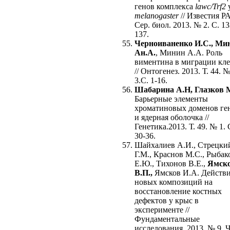
генов комплекса
lawc/Trf2
melanogaster
// Известия Р
Сер. биол. 2013. № 2. С. 1
137.
Черноиваненко И.С., Ми
Ан.А.
, Минин А.А. Роль
виментина в миграции кле
// Онтогенез. 2013. Т. 44. 
3.С. 1-16.
Шабарина
А.Н, Глазков 
Барьерные элементы
хроматиновых доменов ге
и ядерная оболочка //
Генетика.2013. Т. 49. № 1. 
30-36.
Шайхалиев А.И., Стрецки
Г.М., Краснов М.С., Рыбак
Е.Ю., Тихонов В.Е.,
Ямск
В.П.,
Ямсков И.А. Действ
новых композиций на
восстановление костных
дефектов у крыс в
эксперименте //
Фундаментальные
исследования. 2013. № 9. Ч