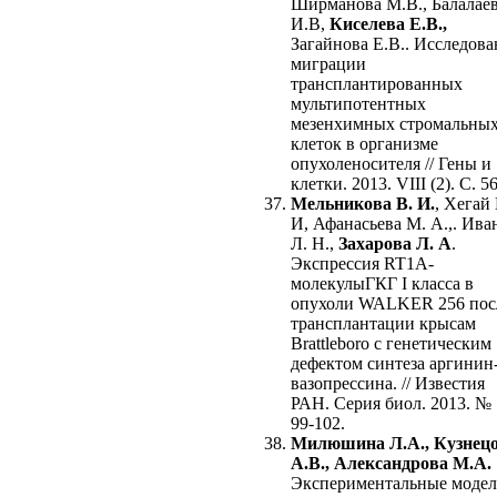
Ширманова М.В., Балалае
И.В,
Киселева Е.В.,
Загайнова Е.В.. Исследова
миграции
трансплантированных
мультипотентных
мезенхимных стромальны
клеток в организме
опухоленосителя // Гены и
клетки. 2013. VIII (2). C. 5
Мельникова В. И.
, Хегай 
И, Афанасьева М. А.,. Ива
Л. Н.,
Захарова Л. А
.
Экспрессия RT1A-
молекулыГКГ I класса в
опухоли WALKER 256 пос
трансплантации крысам
Brattleboro с генетическим
дефектом синтеза аргинин
вазопрессина. // Известия
РАН. Серия биол. 2013. № 
99-102.
Милюшина Л.А., Кузнец
А.В., Александрова М.А.
Экспериментальные моде