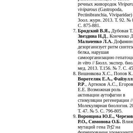
речных живородок
Vivipar
viviparous
(Gastropoda,
Pectinibranchia, Viviparidae) 
Зоол. журн. 2013. Т. 92. № 
С. 875-881.
Бродский В.Я.,
Дубовая Т.
Звездина Н.Д
., Конченко Д
Мальченко Л.А.
Дофамин
дезорганизует ритм синтез
белка, нарушая
самоорганизацию гепатоц
in vitro
// Бюлл. экспер. био
мед. 2013. Т.156. № 7. С. 45
Вишнякова Х.С., Попов К.
Воротеляк Е.А., Файзулл
Р.Р
., Артюхов А.С., Егоро
Е.Е. Возможная роль
активации аутофагии в
стимуляции регенерации //
Молекулярная биология. 2
Т. 47. № 5. С. 796-805.
Воронцова Ю.Е., Черезов
Р.О., Симонова О.Б.
Влия
мутаций гена
Trf2
на
формирование хромоцентр