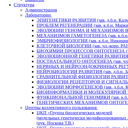
Структура
Администрация
Лаборатории
ЭПИГЕНЕТИКИ РАЗВИТИЯ (зав. д.б.н. Калм
ПРОБЛЕМ РЕГЕНЕРАЦИИ (зав. к.б.н. Маркит
ЭВОЛЮЦИИ ГЕНОМА И МЕХАНИЗМОВ ВИДООБ
МЕХАНИЗМОВ ГАМЕТОГЕНЕЗА (зав. к.б.н. 
ЭМБРИОФИЗИОЛОГИИ (зав. к.б.н. Никишин
КЛЕТОЧНОЙ БИОЛОГИИ (зав. чл.-корр. РАН 
БИОХИМИИ ПРОЦЕССОВ ОНТОГЕНЕЗА (зав. 
ЭВОЛЮЦИОННОЙ ГЕНЕТИКИ РАЗВИТИЯ (зав.
ПОСТНАТАЛЬНОГО ОНТОГЕНЕЗА (зав. чл.-к
НЕРВНЫХ И НЕЙРОЭНДОКРИННЫХ РЕГУЛЯЦИ
НЕЙРОБИОЛОГИИ РАЗВИТИЯ (зав. д.б.н. За
СРАВНИТЕЛЬНОЙ ФИЗИОЛОГИИ РАЗВИТИЯ (за
ФИЗИОЛОГИИ РЕЦЕПТОРОВ И СИГНАЛЬНЫХ 
ЭВОЛЮЦИИ МОРФОГЕНЕЗОВ (зав. д.б.н. Кр
БИОИНФОРМАТИКИ И МОЛЕКУЛЯРНОЙ ГЕНЕТ
ФУНКЦИОНАЛЬНОЙ ГЕНОМИКИ (зав. к.б.н.
ГЕНЕТИЧЕСКИХ МЕХАНИЗМОВ ОНТОГЕНЕЗА (
Центры коллективного пользования
ЦКП «Группа биологических моделей
(модельных генетически модифицированных 
(рук. Носкова Т.В.)