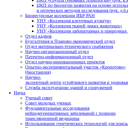
ЦКП «Группа геномных технологий» (рук. к.м
ЦКП по биологии развития на основе исполь
и оптических методов исследования (рук. д.б.
Биоресурсные коллекции ИБР РАН
УНУ «Коллекция клеточных культур»
УНУ «Коллекция тканей диких животных»
УНУ «Коллекция лабораторных и природных 
Отдел кадров
Бухгалтерия и Планово-экономический отдел
Отдел материально-технического снабжения
Научно-организационный отдел
Патентно-информационный отдел
Отдел научно-инновационных проектов
Опытно-экспериментальный участок «Кропотово»
(биостанция)
Научно-
экспертный центр устойчивого развития и здоровья
Служба эксплуатации зданий и сооружений
Наука
Ученый совет
Совет молодых ученых
Фундаментальные исследования
нейродегенеративных заболеваний с позиции
трансляционной медицины
Использование генетических технологий для поиск