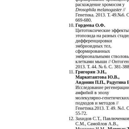
расхождение хромосом у
Drosophila melanogaster
//
Генетика. 2013. Т. 49.№6. C
669-680.
Гордеева О.Ф.
Цитотоксические эффекты
этопозида на разных стади
дифференцировки
эмбриоидных тел,
сформированных
эмбриональными стволов
клетками мыши // Онтоген
2013. Т. 44. № 6. С. 381-388
Григорян Э.Н.,
Маркитантова Ю.В.,
Авдонин П.П., Радугина 
Исследование регенерации
амфибий в эпоху
молекулярно-генетических
подходов и методов //
Генетика.2013. Т. 49. №1. С
55-72.
Захидов С.Т., Павлюченко
С.М., Самойлов А.В.,
Муджири Н.М.,
Маршак Т