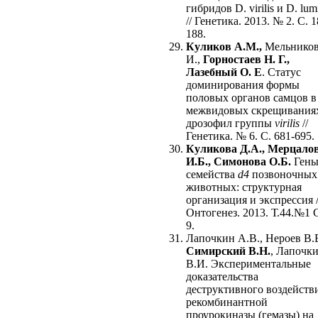
гибридов D. virilis и D. lu
// Генетика. 2013. № 2. С. 
188.
Куликов А.М.,
Мельников
И.,
Горностаев Н. Г.,
Лазебный О. Е
. Статус
доминирования формы
половых органов самцов в
межвидовых скрещивания
дрозофил группы
virilis
//
Генетика. № 6. С. 681-695.
Куликова Д.А., Мерцало
И.Б., Симонова О.Б.
Ген
семейства
d4
позвоночных
животных: структурная
организация и экспрессия /
Онтогенез. 2013. Т.44.№1 С
9.
Лапочкин А.В., Нероев В.В
Симирский В.Н.
, Лапочк
В.И. Экспериментальные
доказательства
деструктивного воздейств
рекомбинантной
проурокиназы (гемазы) на