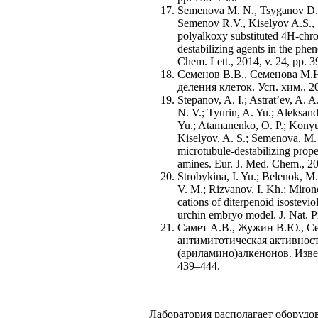
Semenova M. N., Tsyganov D.V
Semenov R.V., Kiselyov A.S., 
polyalkoxy substituted 4H-chr
destabilizing agents in the ph
Chem. Lett., 2014, v. 24, pp. 
Семенов В.В., Семенова М
деления клеток. Усп. хим., 20
Stepanov, A. I.; Astrat’ev, A. 
N. V.; Tyurin, A. Yu.; Aleksand
Yu.; Atamanenko, O. P.; Konyus
Kiselyov, A. S.; Semenova, M. 
microtubule-destabilizing prope
amines. Eur. J. Med. Chem., 20
Strobykina, I. Yu.; Belenok, 
V. M.; Rizvanov, I. Kh.; Miron
cations of diterpenoid isosteviol
urchin embryo model. J. Nat. P
Самет А.В., Жужин В.Ю., Се
антимитотическая активност
(ариламино)алкенонов. Извес
439–444.
Лаборатория располагает оборудо