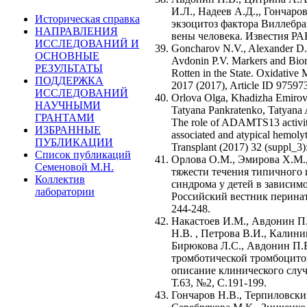
И.Л., Надеев А.Д.,, Гончар
Историческая справка
экзоцитоз фактора Виллебр
НАПРАВЛЕНИЯ
вены человека. Известия РАН
ИССЛЕДОВАНИЙ И
Goncharov N.V., Alexander D.
ОСНОВНЫЕ
Avdonin P.V. Markers and Bio
РЕЗУЛЬТАТЫ
Rotten in the State. Oxidative
ПОДДЕРЖКА
2017 (2017), Article ID 975973
ИССЛЕДОВАНИЙ
Orlova Olga, Khadizha Emirov
НАУЧНЫМИ
Tatyana Pankratenko, Tatyana
ГРАНТАМИ
The role of ADAMTS13 activity 
ИЗБРАННЫЕ
associated and atypical hemoly
ПУБЛИКАЦИИ
Transplant (2017) 32 (suppl_3):
Список публикаций
Орлова О.М., Эмирова Х.М.
Семеновой М.Н.
тяжести течения типичного 
Коллектив
синдрома у детей в зависи
лаборатории
Российский вестник перинато
244-248.
Накастоев И.М., Авдонин П.
Н.В. , Петрова В.И., Калини
Бирюкова Л.С., Авдонин П.
тромботической тромбоцито
описание клинического случ
Т.63, №2, С.191-199.
Гончаров Н.В., Терпиловски