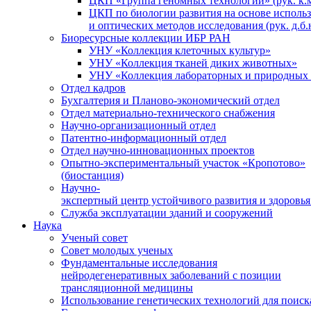
ЦКП «Группа геномных технологий» (рук. к.м
ЦКП по биологии развития на основе исполь
и оптических методов исследования (рук. д.б.
Биоресурсные коллекции ИБР РАН
УНУ «Коллекция клеточных культур»
УНУ «Коллекция тканей диких животных»
УНУ «Коллекция лабораторных и природных 
Отдел кадров
Бухгалтерия и Планово-экономический отдел
Отдел материально-технического снабжения
Научно-организационный отдел
Патентно-информационный отдел
Отдел научно-инновационных проектов
Опытно-экспериментальный участок «Кропотово»
(биостанция)
Научно-
экспертный центр устойчивого развития и здоровья
Служба эксплуатации зданий и сооружений
Наука
Ученый совет
Совет молодых ученых
Фундаментальные исследования
нейродегенеративных заболеваний с позиции
трансляционной медицины
Использование генетических технологий для поиск