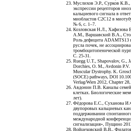
Муслихов Э.Р., Сурков К.В.
экспрессии рецепторов иноз
кальциевого сигнала в отве
миобластов С2С12 в миотубу
№ 6, с. 1–7.
Козловская Н.Л., Хафизова Е
А.М., Варшавский В.А., Сто
Роль дефицита ADAMTS13 в
русла почек, не ассоцииров
тромбоцитопенической пурпу
С. 25-31.
Ruegg U.T., Shapovalov, G., Jac
Dorchies, O. M., Avdonin P.V.
Muscular Dystrophy. K. Groschn
(SOCE) pathways, DOI 10.100
Verlag/Wien 2012, Chapter 28,
Авдонин П.В. Каналы семей
клетках. Биологические мембр
лет).
Фёдорова Е.С., Суханова И.
двупоровых кальциевых кан
поддерживании спонтанного
международной конференци
сигнализация», Пущино 2013,
Войцеховский В.В., Филатов