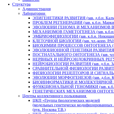
Структура
Администрация
Лаборатории
ЭПИГЕНЕТИКИ РАЗВИТИЯ (зав. д.б.н. Калм
ПРОБЛЕМ РЕГЕНЕРАЦИИ (зав. к.б.н. Маркит
ЭВОЛЮЦИИ ГЕНОМА И МЕХАНИЗМОВ ВИДООБ
МЕХАНИЗМОВ ГАМЕТОГЕНЕЗА (зав. к.б.н. 
ЭМБРИОФИЗИОЛОГИИ (зав. к.б.н. Никишин
КЛЕТОЧНОЙ БИОЛОГИИ (зав. чл.-корр. РАН 
БИОХИМИИ ПРОЦЕССОВ ОНТОГЕНЕЗА (зав. 
ЭВОЛЮЦИОННОЙ ГЕНЕТИКИ РАЗВИТИЯ (зав.
ПОСТНАТАЛЬНОГО ОНТОГЕНЕЗА (зав. чл.-к
НЕРВНЫХ И НЕЙРОЭНДОКРИННЫХ РЕГУЛЯЦИ
НЕЙРОБИОЛОГИИ РАЗВИТИЯ (зав. д.б.н. За
СРАВНИТЕЛЬНОЙ ФИЗИОЛОГИИ РАЗВИТИЯ (за
ФИЗИОЛОГИИ РЕЦЕПТОРОВ И СИГНАЛЬНЫХ 
ЭВОЛЮЦИИ МОРФОГЕНЕЗОВ (зав. д.б.н. Кр
БИОИНФОРМАТИКИ И МОЛЕКУЛЯРНОЙ ГЕНЕТ
ФУНКЦИОНАЛЬНОЙ ГЕНОМИКИ (зав. к.б.н.
ГЕНЕТИЧЕСКИХ МЕХАНИЗМОВ ОНТОГЕНЕЗА (
Центры коллективного пользования
ЦКП «Группа биологических моделей
(модельных генетически модифицированных 
(рук. Носкова Т.В.)