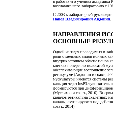
в работах его ученика академика
возглавлявшего лабораторию с 196
С 2003 г. лабораторией руководит
Павел Владимирович Авдонин
.
НАПРАВЛЕНИЯ ИС
ОСНОВНЫЕ РЕЗУЛ
Одной из задач проводимых в лаб
роли отдельных видов ионных кан
внутриклеточном обмене ионов ка
клетках поперечно-полосатой мус
обеспечивающие восполнение запа
ретикулуме (Авдонин и соавт., 200
мускулатуры имеются системы ре
кальция через InsP3-чувствительн
формируются при дифференцировк
(Муслихов и соавт., 2010). Вперв
каналов ретикулума скелетных м
каналы, активируются под действ
соавт., 2014).