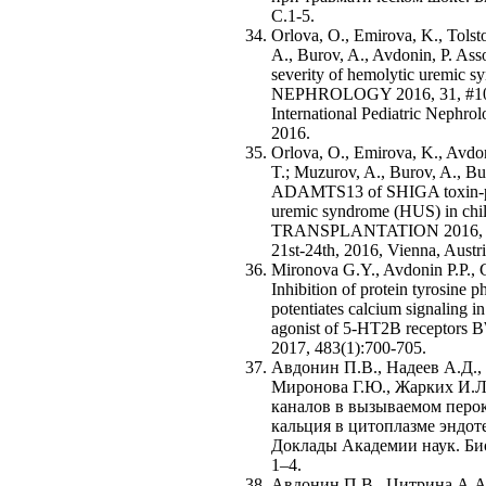
С.1-5.
Orlova, O., Emirova, K., Tolst
A., Burov, A., Avdonin, P. Ass
severity of hemolytic uremic
NEPHROLOGY 2016, 31, #10, p
International Pediatric Nephro
2016.
Orlova, O., Emirova, K., Avdon
T.; Muzurov, A., Burov, A., Bur
ADAMTS13 of SHIGA toxin-pro
uremic syndrome (HUS) in 
TRANSPLANTATION 2016, 31
21st-24th, 2016, Vienna, Austr
Mironova G.Y., Avdonin P.P., 
Inhibition of protein tyrosine 
potentiates calcium signaling in
agonist of 5-HT2B receptor
2017, 483(1):700-705.
Авдонин П.В., Надеев А.Д.,
Миронова Г.Ю., Жарких И.Л
каналов в вызываемом перо
кальция в цитоплазме эндот
Доклады Академии наук. Био
1–4.
Авдонин П.В., Цитрина А.А