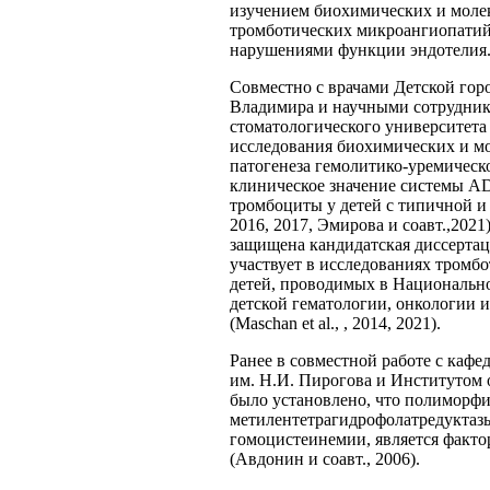
изучением биохимических и моле
тромботических микроангиопатий
нарушениями функции эндотелия
Совместно с врачами Детской гор
Владимира и научными сотрудник
стоматологического университета
исследования биохимических и м
патогенеза гемолитико-уремическ
клиническое значение системы A
тромбоциты у детей с типичной и
2016, 2017, Эмирова и соавт.,202
защищена кандидатская диссертац
участвует в исследованиях тромб
детей, проводимых в Национальн
детской гематологии, онкологии 
(Maschan et al., , 2014, 2021).
Ранее в совместной работе с ка
им. Н.И. Пирогова и Институтом
было установлено, что полиморфи
метилентетрагидрофолатредуктаз
гомоцистеинемии, является факто
(Авдонин и соавт., 2006).