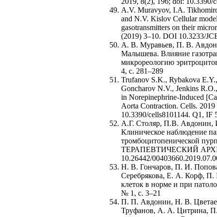
2019, 8(2), 196; doi: 10.3390/
A.V. Muravyov, I.A. Tikhomiro
and N.V. Kislov Cellular models
gasotransmitters on their micro
(2019) 3–10. DOI 10.3233/JC
А. В. Муравьев, П. В. Авдон
Малышева. Влияние газотра
микрореологию эритроцитов
4, с. 281–289
Trufanov S.K., Rybakova E.Y., 
Goncharov N.V., Jenkins R.O.
in Norepinephrine-Induced [Ca
Aorta Contraction. Cells. 2019 
10.3390/cells8101144. Q1, IF 
А.Г. Столяр, П.В. Авдонин, 
Клиническое наблюдение па
тромбоцитопенической пурп
ТЕРАПЕВТИЧЕСКИЙ АРХИВ 2
10.26442/00403660.2019.07.
Н. В. Гончаров, П. И. Попов
Серебрякова, Е. А. Корф, П
клеток в норме и при патоло
№ 1, с. 3–21
П. П. Авдонин, Н. В. Цветае
Труфанов, А. А. Цитрина, П