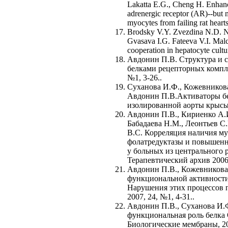
Lakatta E.G., Cheng H. Enhance
adrenergic receptor (AR)--but n
myocytes from failing rat hear
Brodsky V.Y. Zvezdina N.D. N
Gvasava I.G. Fateeva V.I. Malc
cooperation in hepatocyte cultu
Авдонин П.В. Структура и 
белками рецепторных компле
№1, 3-26..
Суханова И.Ф., Кожевникова
Авдонин П.В.Активаторы бе
изолированной аорты крысы.
Авдонин П.В., Кириенко А.И
Бабадаева Н.М., Леонтьев С.
В.С. Корреляция наличия му
фолатредуктазы и повышенн
у больных из центрального 
Терапевтический архив 2006,
Авдонин П.В., Кожевникова
функциональной активности
Нарушения этих процессов 
2007, 24, №1, 4-31..
Авдонин П.В., Суханова И.Ф
функциональная роль белка 
Биологические мембраны, 200