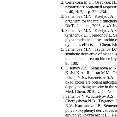
Семенова М.Н., Озернюк Н.
развитие зародышей морских
т. 40, № 3, стр. 229-234.
Semenova M.N., Kiselyov A., 
organism for the rapid function
BioTechniques, 2006, v. 40, №
Semenova M.N., Kiselyov A.S.,
Grishchuk E., Spiridonov I., S
glyoxamides in the sea urchin e
dynamics effects. — Chem. Bio
Semenova M.N., Tsyganov D.V.
synthetic derivative of plant a
motile cilia in sea urchin emb
95-100.
Kiselyov A.S., Semenova M.N.
Kislyi K.A., Raihstat M.M., O
Ikizalp N.N., Kuznetsov S.A., 
oxadiazoles are potent mitostat
depolymerizing activity in the s
Med. Chem. 2010, v. 45, № 5,
Semenov V.V., Kiselyov A.S., T
Chernysheva N.B., Tsyganov D
R.V., Karmanova I.B., Semenov
polyalkoxyphenyl derivatives o
allylpolyalkoxybenzenes. J. Na