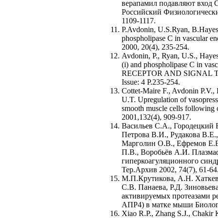
верапамил подавляют вход 
Российский Физиологический
1109-1117.
P.Avdonin, U.S.Ryan, B.Hayes.
phospholipase C in vascular end
2000, 20(4), 235-254.
Avdonin, P., Ryan, U.S., Hayes
(i) and phospholipase C in va
RECEPTOR AND SIGNAL T
Issue: 4 P.235-254.
Cottet-Maire F., Avdonin P.V.
U.T. Upregulation of vasopres
smooth muscle cells following 
2001,132(4), 909-917.
Васильев С.А., Городецкий 
Петрова В.И., Рудакова В.Е.,
Марголин О.В., Ефремов Е.Е
П.В., Воробьёв А.И. Плазма
гиперкоагуляционного синд
Тер.Архив 2002, 74(7), 61-64
М.П.Крутикова, А.Н. Хаткев
С.В. Панаева, Р.Д. Зиновьев
активируемых протеазами ре
АПР4) в матке мыши Биолог
Xiao R.P., Zhang S.J., Chakir