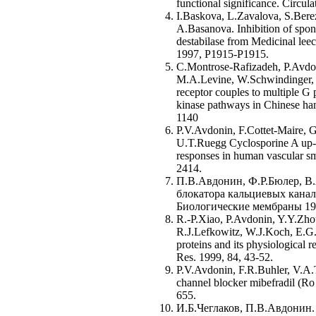
functional significance. Circula
I.Baskova, L.Zavalova, S.Bere
A.Basanova. Inhibition of spon
destabilase from Medicinal le
1997, P1915-P1915.
C.Montrose-Rafizadeh, P.Avdo
M.A.Levine, W.Schwindinger, M
receptor couples to multiple G 
kinase pathways in Chinese ha
1140
P.V.Avdonin, F.Cottet-Maire, 
U.T.Ruegg Cyclosporine A up-re
responses in human vascular sm
2414.
П.В.Авдонин, Ф.Р.Бюлер, В.
блокатора кальциевых канал
Биологические мембраны 199
R.-P.Xiao, P.Avdonin, Y.Y.Zh
R.J.Lefkowitz, W.J.Koch, E.G.
proteins and its physiological 
Res. 1999, 84, 43-52.
P.V.Avdonin, F.R.Buhler, V.A.
channel blocker mibefradil (Ro
655.
И.Б.Чеглаков, П.В.Авдонин