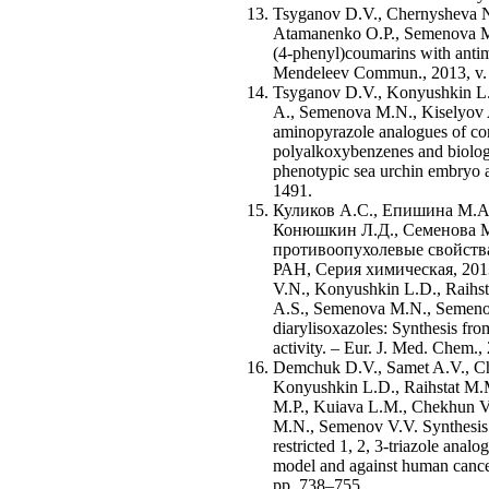
Tsyganov D.V., Chernysheva N
Atamanenko O.P., Semenova M.
(4-phenyl)coumarins with antimi
Mendeleev Commun., 2013, v. 2
Tsyganov D.V., Konyushkin L.D
A., Semenova M.N., Kiselyov A
aminopyrazole analogues of com
polyalkoxybenzenes and biologi
phenotypic sea urchin embryo a
1491.
Куликов А.С., Епишина М.А.
Конюшкин Л.Д., Семенова М
противоопухолевые свойства 
РАН, Cерия химическая, 2013
V.N., Konyushkin L.D., Raihst
A.S., Semenova M.N., Semenov
diarylisoxazoles: Synthesis fro
activity. – Eur. J. Med. Chem.,
Demchuk D.V., Samet A.V., Ch
Konyushkin L.D., Raihstat M.M
M.P., Kuiava L.M., Chekhun V
M.N., Semenov V.V. Synthesis a
restricted 1, 2, 3-triazole anal
model and against human cancer
pp. 738–755.