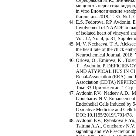
Серебрякова М.К., Зинченко
мощность пероксида водоро
in vitro Биологические мем
биологии. 2018. Т. 35. № 1. С
E.S. Fedorova, P.P. Avdonin, E
Involvement of NAADP in maint
of isolated heart of vineyard s
Vol. 12, No. 4, p. 31, Suppleme
M. V. Nechaeva, T. A. Alekse
the heart rate of the chick embr
Neurochemical Journal, 2018, V
Orlova, O., Emirova, K., Tolst
T ., Avdonin, P. DEFICIE
AND ATYPICAL HUS IN CHILD
Renal-Association (ERA) and E
Association (EDTA) NEP
Том: 33 Приложение: 1 Стр.:
Avdonin P.V., Nadeev A.D., Mi
Goncharov N.V. Enhancement b
Endothelial Cells Induced by
Oxidative Medicine and Cellula
DOI: 10.1155/2019/1701478.
Avdonin P.V., Rybakova E.Yu.,
Tsitrina A.A., Goncharov N.V.
signaling and vWF secretion in 