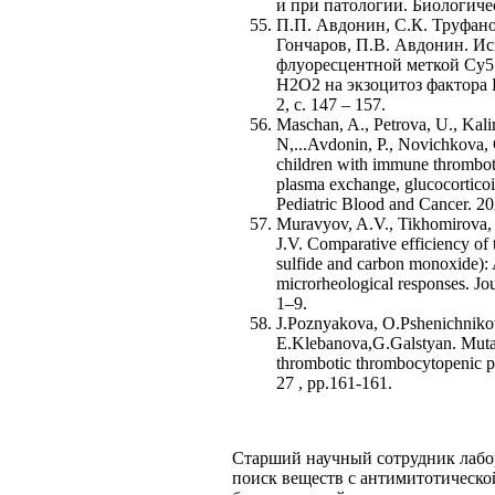
и при патологии. Биологичес
П.П. Авдонин, С.К. Труфано
Гончаров, П.В. Авдонин. И
флуоресцентной меткой Cy5
Н2О2 на экзоцитоз фактора 
2, с. 147 – 157.
Maschan, A., Petrova, U., Kali
N,...Avdonin, P., Novichkova,
children with immune thromboti
plasma exchange, glucocorticoi
Pediatric Blood and Cancer. 20
Muravyov, A.V., Tikhomirova, I
J.V. Comparative efficiency of 
sulfide and carbon monoxide): 
microrheological responses. Jou
1–9.
J.Poznyakova, O.Pshenichnikov
E.Klebanova,G.Galstyan. Muta
thrombotic thrombocytopenic
27 , pp.161-161.
Старший научный сотрудник лабор
поиск веществ с антимитотическо