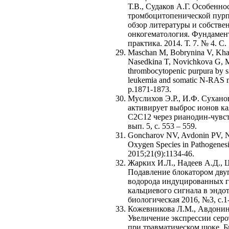
Т.В., Судаков А.Г. Особенн
тромбоцитопенической пурп
обзор литературы и собстве
онкогематология. Фундамен
практика. 2014. Т. 7. № 4. С.
Maschan M, Bobrynina V, Khac
Nasedkina T, Novichkova G, M
thrombocytopenic purpura by si
leukemia and somatic N-RAS mu
p.1871-1873.
Муслихов Э.Р., И.Ф. Сухано
активирует выброс ионов ка
C2C12 через рианодин-чувст
вып. 5, с. 553 – 559.
Goncharov NV, Avdonin PV, N
Oxygen Species in Pathogenesi
2015;21(9):1134-46.
Жарких И.Л., Надеев А.Д., 
Подавление блокатором дву
водорода индуцированных г
кальциевого сигнала в эндо
биологическая 2016, №3, с.1-
Кожевникова Л.М., Авдонин
Увеличение экспрессии сер
при травматическом шоке. Би