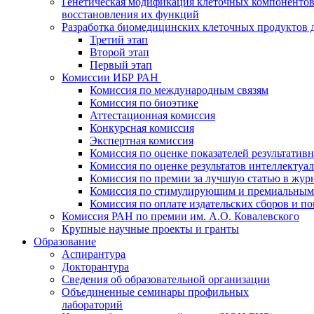
Генетическая модификация клеточных компонентов
восстановления их функций
Разработка биомедицинских клеточных продуктов 
Третий этап
Второй этап
Первый этап
Комиссии ИБР РАН
Комиссия по международным связям
Комиссия по биоэтике
Аттестационная комиссия
Конкурсная комиссия
Экспертная комиссия
Комиссия по оценке показателей результатив
Комиссия по оценке результатов интеллектуа
Комиссия по премии за лучшую статью в жур
Комиссия по стимулирующим и премиальным
Комиссия по оплате издательских сборов и 
Комиссия РАН по премии им. А.О. Ковалевского
Крупные научные проекты и гранты
Образование
Аспирантура
Докторантура
Сведения об образовательной организации
Объединенные семинары профильных
лабораторий