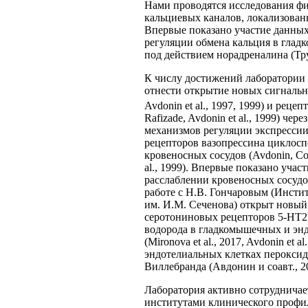
Нами проводятся исследования ф
кальциевых каналов, локализован
Впервые показано участие данных
регуляции обмена кальция в глад
под действием норадреналина (Тру
К числу достижений лаборатории
отнести открытие новых сигнальн
Avdonin et al., 1997, 1999) и рец
Rafizade, Avdonin et al., 1999) ч
механизмов регуляции экспрессии
рецепторов вазопрессина циклос
кровеносных сосудов (Avdonin, Cotte
al., 1999). Впервые показано уча
расслаблении кровеносных сосудов
работе с Н.В. Гончаровым (Инст
им. И.М. Сеченова) открыт новый
серотониновых рецепторов 5-НТ2
водорода в гладкомышечных и эн
(Mironova et al., 2017, Avdonin et 
эндотелиальных клетках пероксид
Виллебранда (Авдонин и соавт., 20
Лаборатория активно сотруднича
институтами клинического профил