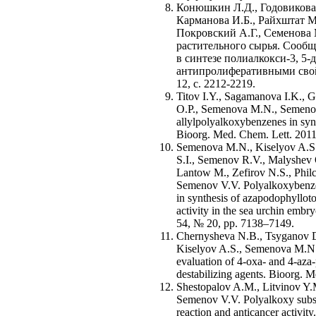
Конюшкин Л.Д., Годовикова 
Карманова И.Б., Райхштат М
Покровский А.Г., Семенова 
растительного сырья. Сообщ
в синтезе полиалкокси-3, 5-д
антипролиферативными свойс
12, с. 2212-2219.
Titov I.Y., Sagamanova I.K., 
O.P., Semenova M.N., Semenov 
allylpolyalkoxybenzenes in synt
Bioorg. Med. Chem. Lett. 2011
Semenova M.N., Kiselyov A.S.
S.I., Semenov R.V., Malyshev O
Lantow M., Zefirov N.S., Phil
Semenov V.V. Polyalkoxybenzene
in synthesis of azapodophylloto
activity in the sea urchin embr
54, № 20, pp. 7138–7149.
Chernysheva N.B., Tsyganov D
Kiselyov A.S., Semenova M.N.
evaluation of 4-oxa- and 4-aza-
destabilizing agents. Bioorg. 
Shestopalov A.M., Litvinov Y
Semenov V.V. Polyalkoxy subs
reaction and anticancer activit