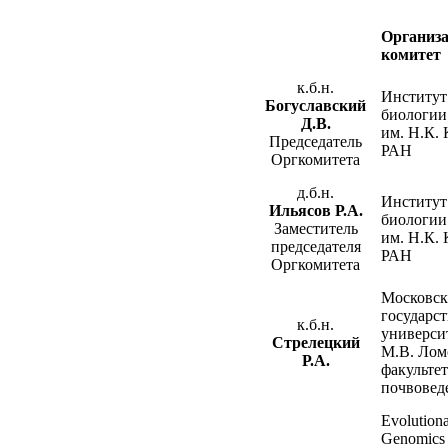
Организ
комитет
к.б.н.
Институт
Богуславский
биологии
Д.В.
им. Н.К.
Председатель
РАН
Оргкомитета
д.б.н.
Институт
Ильясов Р.А.
биологии
Заместитель
им. Н.К.
председателя
РАН
Оргкомитета
Московс
государс
к.б.н.
универси
Стрелецкий
М.В. Лом
Р.А.
факультет
почвовед
Evolution
Genomics