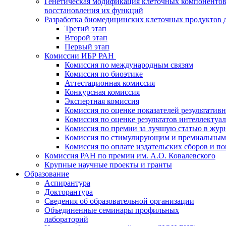
Генетическая модификация клеточных компонентов
восстановления их функций
Разработка биомедицинских клеточных продуктов 
Третий этап
Второй этап
Первый этап
Комиссии ИБР РАН
Комиссия по международным связям
Комиссия по биоэтике
Аттестационная комиссия
Конкурсная комиссия
Экспертная комиссия
Комиссия по оценке показателей результатив
Комиссия по оценке результатов интеллектуа
Комиссия по премии за лучшую статью в жур
Комиссия по стимулирующим и премиальным
Комиссия по оплате издательских сборов и 
Комиссия РАН по премии им. А.О. Ковалевского
Крупные научные проекты и гранты
Образование
Аспирантура
Докторантура
Сведения об образовательной организации
Объединенные семинары профильных
лабораторий