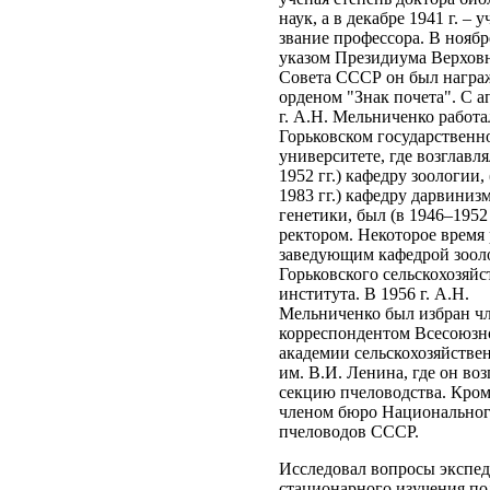
наук, а в декабре 1941 г. – 
звание профессора. В ноябре
указом Президиума Верхов
Совета СССР он был награ
орденом "Знак почета". С а
г. А.Н. Мельниченко работа
Горьковском государственн
университете, где возглавля
1952 гг.) кафедру зоологии,
1983 гг.) кафедру дарвиниз
генетики, был (в 1946–1952 
ректором. Некоторое время
заведующим кафедрой зоол
Горьковского сельскохозяй
института. В 1956 г. А.Н.
Мельниченко был избран ч
корреспондентом Всесоюзн
академии сельскохозяйстве
им. В.И. Ленина, где он воз
секцию пчеловодства. Кром
членом бюро Национальног
пчеловодов СССР.
Исследовал вопросы экспе
стационарного изучения по