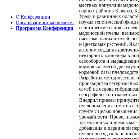
местных популяций медоно
горных районов Кавказа, Ка
Урала и равнинных областе
О Конференции
изучал генетический фонд и
Организационный комитет
генетические основы селек
Программа Конференции
медоносной пчелы, взаимос
насекомых-опылителей, эн
и цветковых растений. Явл
автором создания цветочно
нектарного конвейера в по
севооборота и выращивания
кормовых смесей для улуч
кормовой базы пчеловодств
Разработал метод массового
производства гетерозисны
семей на основе гибридиза
географически отдаленных 
Внедрил приемы принудит
пчелоопыления томатов в 
грунте с целью повышения
урожайности. Провел изыс
эффективных приемов масс
добывания и первичной пе
пчелиного яда как ценнейш