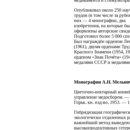
медикамента и стимулятора
Опубликовал около 250 на
трудов (в том числе за рубе
них — 4 монографии, два
изобретения, на которые б
оформлены авторские свиде
Подготовил более 5 000 сп
Был награждён орденом Ле
(1961), двумя орденами Тру
Красного Знамени (1954, 19
орденом «Знак Почёта» (194
медалями СССР и медалям
Монографии А.Н. Мельни
Цветочно-нектарный конве
управление медосбором. — 
Горьк. кн. изд-во, 1953. — 1
Гибридизация географическ
экологически отдаленных 
важнейший метод выведен
высокопродуктивных гетер