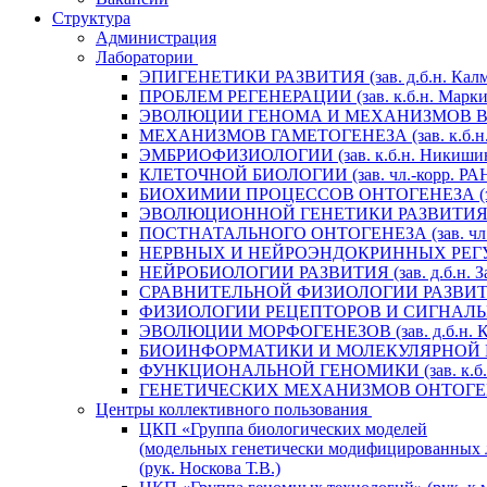
Структура
Администрация
Лаборатории
ЭПИГЕНЕТИКИ РАЗВИТИЯ (зав. д.б.н. Калм
ПРОБЛЕМ РЕГЕНЕРАЦИИ (зав. к.б.н. Маркит
ЭВОЛЮЦИИ ГЕНОМА И МЕХАНИЗМОВ ВИДООБ
МЕХАНИЗМОВ ГАМЕТОГЕНЕЗА (зав. к.б.н. 
ЭМБРИОФИЗИОЛОГИИ (зав. к.б.н. Никишин
КЛЕТОЧНОЙ БИОЛОГИИ (зав. чл.-корр. РАН 
БИОХИМИИ ПРОЦЕССОВ ОНТОГЕНЕЗА (зав. 
ЭВОЛЮЦИОННОЙ ГЕНЕТИКИ РАЗВИТИЯ (зав.
ПОСТНАТАЛЬНОГО ОНТОГЕНЕЗА (зав. чл.-к
НЕРВНЫХ И НЕЙРОЭНДОКРИННЫХ РЕГУЛЯЦИ
НЕЙРОБИОЛОГИИ РАЗВИТИЯ (зав. д.б.н. За
СРАВНИТЕЛЬНОЙ ФИЗИОЛОГИИ РАЗВИТИЯ (за
ФИЗИОЛОГИИ РЕЦЕПТОРОВ И СИГНАЛЬНЫХ 
ЭВОЛЮЦИИ МОРФОГЕНЕЗОВ (зав. д.б.н. Кр
БИОИНФОРМАТИКИ И МОЛЕКУЛЯРНОЙ ГЕНЕТ
ФУНКЦИОНАЛЬНОЙ ГЕНОМИКИ (зав. к.б.н.
ГЕНЕТИЧЕСКИХ МЕХАНИЗМОВ ОНТОГЕНЕЗА (
Центры коллективного пользования
ЦКП «Группа биологических моделей
(модельных генетически модифицированных 
(рук. Носкова Т.В.)