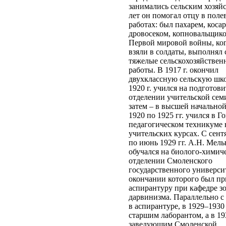
занимались сельским хозяйс
лет он помогал отцу в поле
работах: был пахарем, косар
дровосеком, копновальщико
Первой мировой войны, ког
взяли в солдаты, выполнял
тяжелые сельскохозяйстве
работы. В 1917 г. окончил
двухклассную сельскую шко
1920 г. учился на подготов
отделении учительской сем
затем – в высшей начальной
1920 по 1925 гг. учился в Г
педагогическом техникуме 
учительских курсах. С сент
по июнь 1929 гг. А.Н. Мел
обучался на биолого-химич
отделении Смоленского
государственного университ
окончании которого был пр
аспирантуру при кафедре з
дарвинизма. Параллельно с
в аспирантуре, в 1929–1930 
старшим лаборантом, а в 19
заведующим Смоленской