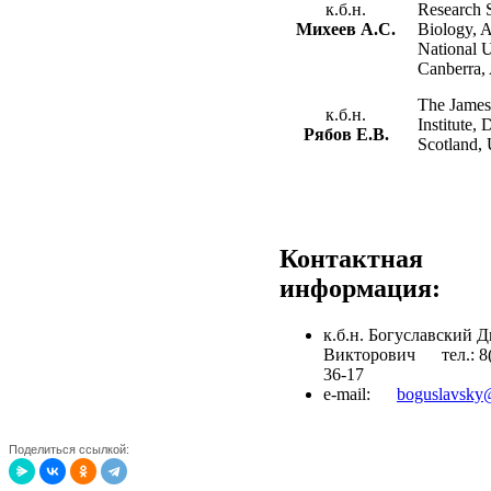
к.б.н.
Research 
Михеев А.С.
Biology, A
National U
Canberra, 
The James
к.б.н.
Institute,
Рябов Е.В.
Scotland,
Контактная
информация:
к.б.н. Богуславский 
Викторович тел.: 8(
36-17
e-mail:
boguslavsky@
Поделиться ссылкой: