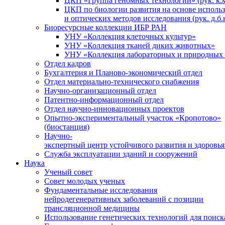
ЦКП «Группа геномных технологий» (рук. к.м
ЦКП по биологии развития на основе исполь
и оптических методов исследования (рук. д.б.
Биоресурсные коллекции ИБР РАН
УНУ «Коллекция клеточных культур»
УНУ «Коллекция тканей диких животных»
УНУ «Коллекция лабораторных и природных 
Отдел кадров
Бухгалтерия и Планово-экономический отдел
Отдел материально-технического снабжения
Научно-организационный отдел
Патентно-информационный отдел
Отдел научно-инновационных проектов
Опытно-экспериментальный участок «Кропотово»
(биостанция)
Научно-
экспертный центр устойчивого развития и здоровья
Служба эксплуатации зданий и сооружений
Наука
Ученый совет
Совет молодых ученых
Фундаментальные исследования
нейродегенеративных заболеваний с позиции
трансляционной медицины
Использование генетических технологий для поиск