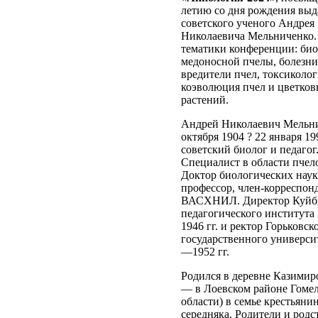
летию со дня рождения вы
советского ученого Андрея
Николаевича Мельниченко
тематики конференции: би
медоносной пчелы, болезни
вредители пчел, токсиколог
коэволюция пчел и цветко
растений.
Андрей Николаевич Мельни
октября 1904 ? 22 января 19
советский биолог и педагог
Специалист в области пчел
Доктор биологических наук
профессор, член-корреспон
ВАСХНИЛ. Директор Куйб
педагогического института
1946 гг. и ректор Горьковск
государственного университ
—1952 гг.
Родился в деревне Казимир
— в Лоевском районе Гоме
области) в семье крестьянин
середняка. Родители и род