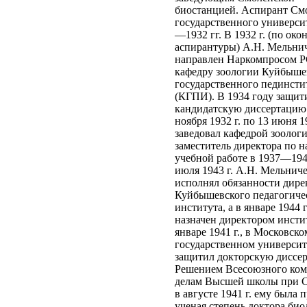
биостанцией. Аспирант См
государственного университ
—1932 гг. В 1932 г. (по ок
аспирантуры) А.Н. Мельни
направлен Наркомпросом 
кафедру зоологии Куйбыше
государственного пединсти
(КГПИ). В 1934 году защит
кандидатскую диссертацию.
ноября 1932 г. по 13 июня 19
заведовал кафедрой зоологи
заместитель директора по н
учебной работе в 1937—1943
июля 1943 г. А.Н. Мельнич
исполнял обязанности дире
Куйбышевского педагогиче
института, а в январе 1944 г
назначен директором инсти
январе 1941 г., в Московско
государственном университ
защитил докторскую диссе
Решением Всесоюзного ком
делам Высшей школы при
в августе 1941 г. ему была 
ученая степень доктора би