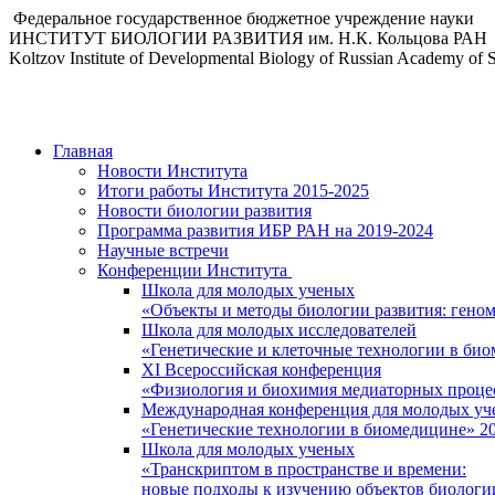
Федеральное государственное бюджетное учреждение науки
ИНСТИТУТ БИОЛОГИИ РАЗВИТИЯ им. Н.К. Кольцова РАН
Koltzov Institute of Developmental Biology of Russian Academy of 
Главная
Новости Института
Итоги работы Института 2015-2025
Новости биологии развития
Программа развития ИБР РАН на 2019-2024
Научные встречи
Конференции Института
Школа для молодых ученых
«Объекты и методы биологии развития: гено
Школа для молодых исследователей
«Генетические и клеточные технологии в би
XI Всероссийская конференция
«Физиология и биохимия медиаторных проце
Международная конференция для молодых уч
«Генетические технологии в биомедицине» 2
Школа для молодых ученых
«Транскриптом в пространстве и времени:
новые подходы к изучению объектов биологи