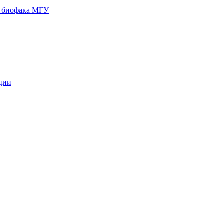
и биофака МГУ
кции