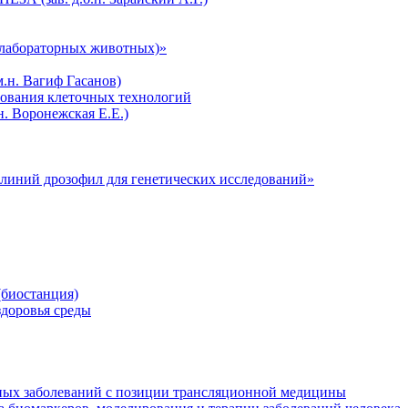
лабораторных животных)»
.н. Вагиф Гасанов)
зования клеточных технологий
н. Воронежская Е.Е.)
линий дрозофил для генетических исследований»
биостанция)
здоровья среды
ных заболеваний с позиции трансляционной медицины