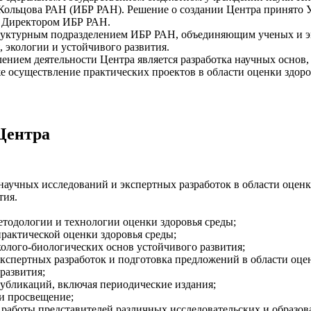
 Кольцова РАН (ИБР РАН). Решение о создании Центра принято
 Директором ИБР РАН.
труктурным подразделением ИБР РАН, объединяющим ученых и эк
, экологии и устойчивого развития.
нием деятельности Центра является разработка научных основ,
же осуществление практических проектов в области оценки здор
Центра
научных исследований и экспертных разработок в области оценк
тия.
етодологии и технологии оценки здоровья среды;
рактической оценки здоровья среды;
колого-биологических основ устойчивого развития;
кспертных разработок и подготовка предложений в области оце
развития;
публикаций, включая периодические издания;
и просвещение;
работы представителей различных исследовательских и образов