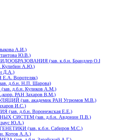
ыкова А.И.)
антова Ю.В.)
РАЗОВАНИЯ (зав. к.б.н. Брандлер О.В.)
Кулибин А.Ю.)
 Д.А.)
Е.А. Воротеляк)
д.б.н. Н.П. Шарова)
 д.б.н. Куликов А.М.)
орр. РАН Захаров В.М.)
Й (зав. академик РАН Угрюмов М.В.)
харов И.С.)
в. д.б.н. Воронежская Е.Е.)
СИСТЕМ (зав. д.б.н. Авдонин П.В.)
аус Ю.А.)
ИКИ (зав. к.б.н. Сабиров М.С.)
 Котов А.А.)
зав. д.б.н. Зарайский А.Г.)