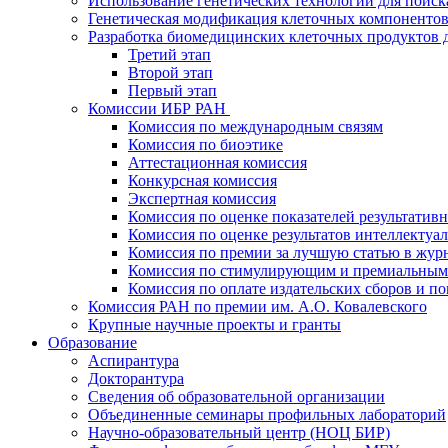
Использование генетических технологий для поиск
Генетическая модификация клеточных компонентов
Разработка биомедицинских клеточных продуктов 
Третий этап
Второй этап
Первый этап
Комиссии ИБР РАН
Комиссия по международным связям
Комиссия по биоэтике
Аттестационная комиссия
Конкурсная комиссия
Экспертная комиссия
Комиссия по оценке показателей результатив
Комиссия по оценке результатов интеллектуа
Комиссия по премии за лучшую статью в жур
Комиссия по стимулирующим и премиальным
Комиссия по оплате издательских сборов и 
Комиссия РАН по премии им. А.О. Ковалевского
Крупные научные проекты и гранты
Образование
Аспирантура
Докторантура
Сведения об образовательной организации
Объединенные семинары профильных лабораторий
Научно-образовательный центр (НОЦ БИР)