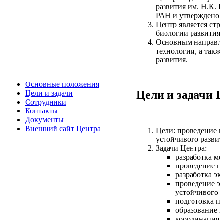
развития им. Н.К.
РАН и утверждено
Центр является с
биологии развития
Основным направле
технологии, а так
развития.
Основные положения
Цели и задачи 
Цели и задачи
Сотрудники
Контакты
Документы
Внешний сайт Центра
Цели: проведение 
устойчивого разви
Задачи Центра:
разработка м
проведение п
разработка э
проведение э
устойчивого 
подготовка 
образование 
координация 