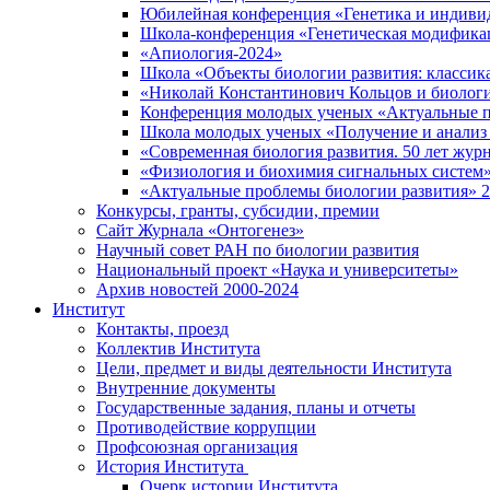
Юбилейная конференция «Генетика и индивид
Школа-конференция «Генетическая модификац
«Апиология-2024»
Школа «Объекты биологии развития: классика
«Николай Константинович Кольцов и биологи
Конференция молодых ученых «Актуальные п
Школа молодых ученых «Получение и анализ т
«Современная биология развития. 50 лет жур
«Физиология и биохимия сигнальных систем»
«Актуальные проблемы биологии развития» 
Конкурсы, гранты, субсидии, премии
Сайт Журнала «Онтогенез»
Научный совет РАН по биологии развития
Национальный проект «Наука и университеты»
Архив новостей 2000-2024
Институт
Контакты, проезд
Коллектив Института
Цели, предмет и виды деятельности Института
Внутренние документы
Государственные задания, планы и отчеты
Противодействие коррупции
Профсоюзная организация
История Института
Очерк истории Института