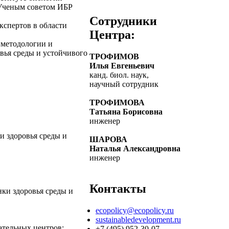
 Ученым советом ИБР
Сотрудники
спертов в области
Центра:
 методологии и
овья среды и устойчивого
ТРОФИМОВ
Илья Евгеньевич
канд. биол. наук,
научный сотрудник
ТРОФИМОВА
Татьяна Борисовна
инженер
и здоровья среды и
ШАРОВА
Наталья Александровна
инженер
Контакты
нки здоровья среды и
ecopolicy@ecopolicy.ru
sustainabledevelopment.ru
ательных центров:
+7 (495) 952-30-07