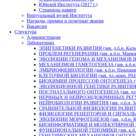
Юбилей Института (2017 г.)
Страницы памяти
Виртуальный музей Института
Награды, премии и почетные звания
Вакансии
Структура
Администрация
Лаборатории
ЭПИГЕНЕТИКИ РАЗВИТИЯ (зав. д.б.н. Калм
ПРОБЛЕМ РЕГЕНЕРАЦИИ (зав. к.б.н. Маркит
ЭВОЛЮЦИИ ГЕНОМА И МЕХАНИЗМОВ ВИДООБ
МЕХАНИЗМОВ ГАМЕТОГЕНЕЗА (зав. к.б.н. 
ЭМБРИОФИЗИОЛОГИИ (зав. к.б.н. Никишин
КЛЕТОЧНОЙ БИОЛОГИИ (зав. чл.-корр. РАН 
БИОХИМИИ ПРОЦЕССОВ ОНТОГЕНЕЗА (зав. 
ЭВОЛЮЦИОННОЙ ГЕНЕТИКИ РАЗВИТИЯ (зав.
ПОСТНАТАЛЬНОГО ОНТОГЕНЕЗА (зав. чл.-к
НЕРВНЫХ И НЕЙРОЭНДОКРИННЫХ РЕГУЛЯЦИ
НЕЙРОБИОЛОГИИ РАЗВИТИЯ (зав. д.б.н. За
СРАВНИТЕЛЬНОЙ ФИЗИОЛОГИИ РАЗВИТИЯ (за
ФИЗИОЛОГИИ РЕЦЕПТОРОВ И СИГНАЛЬНЫХ 
ЭВОЛЮЦИИ МОРФОГЕНЕЗОВ (зав. д.б.н. Кр
БИОИНФОРМАТИКИ И МОЛЕКУЛЯРНОЙ ГЕНЕТ
ФУНКЦИОНАЛЬНОЙ ГЕНОМИКИ (зав. к.б.н.
ГЕНЕТИЧЕСКИХ МЕХАНИЗМОВ ОНТОГЕНЕЗА (