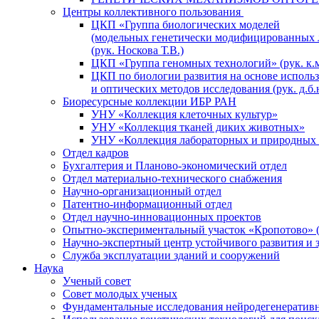
Центры коллективного пользования
ЦКП «Группа биологических моделей
(модельных генетически модифицированных 
(рук. Носкова Т.В.)
ЦКП «Группа геномных технологий» (рук. к.м
ЦКП по биологии развития на основе исполь
и оптических методов исследования (рук. д.б.
Биоресурсные коллекции ИБР РАН
УНУ «Коллекция клеточных культур»
УНУ «Коллекция тканей диких животных»
УНУ «Коллекция лабораторных и природных 
Отдел кадров
Бухгалтерия и Планово-экономический отдел
Отдел материально-технического снабжения
Научно-организационный отдел
Патентно-информационный отдел
Отдел научно-инновационных проектов
Опытно-экспериментальный участок «Кропотово» (
Научно-экспертный центр устойчивого развития и 
Служба эксплуатации зданий и сооружений
Наука
Ученый совет
Совет молодых ученых
Фундаментальные исследования нейродегенератив