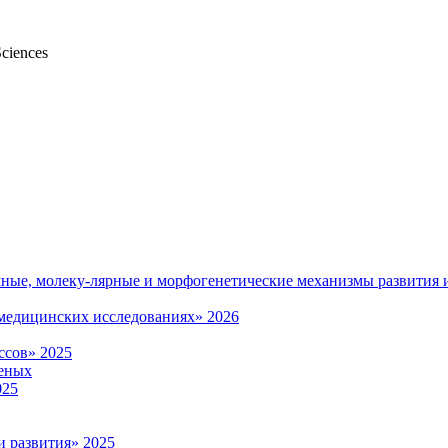
Sciences
мные, молеку-лярные и морфогенетические механизмы развития 
омедицинских исследованиях» 2026
ссов» 2025
еных
025
и развития» 2025