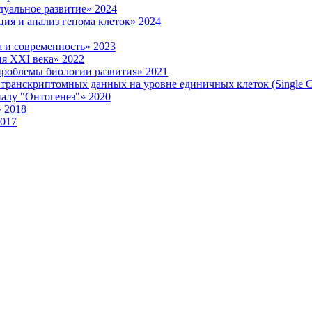
уальное развитие» 2024
ия и анализ генома клеток» 2024
 и современность» 2023
я XXI века» 2022
роблемы биологии развития» 2021
ранскриптомных данных на уровне единичных клеток (Single Ce
налу "Онтогенез"» 2020
 2018
2017