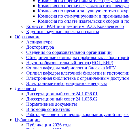
Комиссия по оценке показателей результатив
Комиссия по оценке результатов интеллектуа
Комиссия по премии за лучшую статью в жур
Комиссия по стимулирующим и премиальны
Комиссия по оплате издательских сборов и 
Комиссия РАН по премии им. А.О. Ковалевского
Крупные научные проекты и гранты
Образование
Аспирантура
Докторантура
Сведения об образовательной организации
Объединенные семинары профильных лаборатори
Научно-образовательный центр (НОЦ БИР)
Филиал кафедры эмбриологии биофака МГУ
Филиал кафедры клеточной биологии и гистологи
Электронная библиотека с ограниченным доступо
Электронные информационные ресурсы
Диссоветы
Диссертационный совет 24.1.036.01
Диссертационный совет 24.1.036.02
Нормативные документы
В помощь соискателю
Работа диссоветов в период коронавирусной инфе
Публикации
Публикации 2026 года