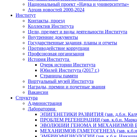
Национальный проект «Наука и университеты»
Архив новостей 2000-2024
Институт
Контакты, проезд
Коллектив Института
Цели, предмет и виды деятельности Института
Внутренние документы
Государственные задания, планы и отчеты
Противодействие коррупции
Профсоюзная организация
История Института
Очерк истории Института
Юбилей Института (2017 г.)
Страницы памяти
Виртуальный музей Института
Награды, премии и почетные звания
Вакансии
Структура
Администрация
Лаборатории
ЭПИГЕНЕТИКИ РАЗВИТИЯ (зав. д.б.н. Калм
ПРОБЛЕМ РЕГЕНЕРАЦИИ (зав. к.б.н. Марки
ЭВОЛЮЦИИ ГЕНОМА И МЕХАНИЗМОВ ВИДОО
МЕХАНИЗМОВ ГАМЕТОГЕНЕЗА (зав. к.б.н.
ЭМБРИОФИЗИОЛОГИИ (зав. к.б.н. Никишин