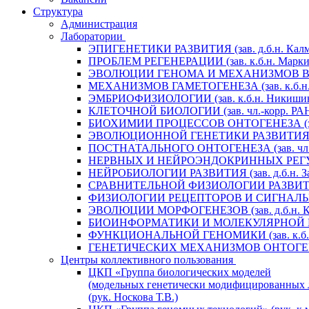
Структура
Администрация
Лаборатории
ЭПИГЕНЕТИКИ РАЗВИТИЯ (зав. д.б.н. Калм
ПРОБЛЕМ РЕГЕНЕРАЦИИ (зав. к.б.н. Маркит
ЭВОЛЮЦИИ ГЕНОМА И МЕХАНИЗМОВ ВИДООБ
МЕХАНИЗМОВ ГАМЕТОГЕНЕЗА (зав. к.б.н. 
ЭМБРИОФИЗИОЛОГИИ (зав. к.б.н. Никишин
КЛЕТОЧНОЙ БИОЛОГИИ (зав. чл.-корр. РАН 
БИОХИМИИ ПРОЦЕССОВ ОНТОГЕНЕЗА (зав. 
ЭВОЛЮЦИОННОЙ ГЕНЕТИКИ РАЗВИТИЯ (зав.
ПОСТНАТАЛЬНОГО ОНТОГЕНЕЗА (зав. чл.-к
НЕРВНЫХ И НЕЙРОЭНДОКРИННЫХ РЕГУЛЯЦИ
НЕЙРОБИОЛОГИИ РАЗВИТИЯ (зав. д.б.н. За
СРАВНИТЕЛЬНОЙ ФИЗИОЛОГИИ РАЗВИТИЯ (за
ФИЗИОЛОГИИ РЕЦЕПТОРОВ И СИГНАЛЬНЫХ 
ЭВОЛЮЦИИ МОРФОГЕНЕЗОВ (зав. д.б.н. Кр
БИОИНФОРМАТИКИ И МОЛЕКУЛЯРНОЙ ГЕНЕТ
ФУНКЦИОНАЛЬНОЙ ГЕНОМИКИ (зав. к.б.н.
ГЕНЕТИЧЕСКИХ МЕХАНИЗМОВ ОНТОГЕНЕЗА (
Центры коллективного пользования
ЦКП «Группа биологических моделей
(модельных генетически модифицированных 
(рук. Носкова Т.В.)