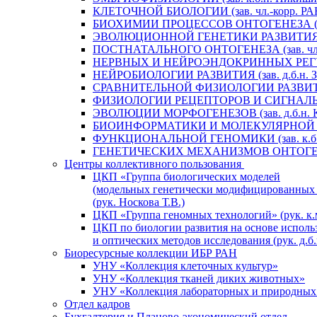
КЛЕТОЧНОЙ БИОЛОГИИ (зав. чл.-корр. РАН
БИОХИМИИ ПРОЦЕССОВ ОНТОГЕНЕЗА (зав. 
ЭВОЛЮЦИОННОЙ ГЕНЕТИКИ РАЗВИТИЯ (зав.
ПОСТНАТАЛЬНОГО ОНТОГЕНЕЗА (зав. чл.-к
НЕРВНЫХ И НЕЙРОЭНДОКРИННЫХ РЕГУЛЯЦ
НЕЙРОБИОЛОГИИ РАЗВИТИЯ (зав. д.б.н. За
СРАВНИТЕЛЬНОЙ ФИЗИОЛОГИИ РАЗВИТИЯ (з
ФИЗИОЛОГИИ РЕЦЕПТОРОВ И СИГНАЛЬНЫХ 
ЭВОЛЮЦИИ МОРФОГЕНЕЗОВ (зав. д.б.н. К
БИОИНФОРМАТИКИ И МОЛЕКУЛЯРНОЙ ГЕНЕТ
ФУНКЦИОНАЛЬНОЙ ГЕНОМИКИ (зав. к.б.н.
ГЕНЕТИЧЕСКИХ МЕХАНИЗМОВ ОНТОГЕНЕЗА (
Центры коллективного пользования
ЦКП «Группа биологических моделей
(модельных генетически модифицированных
(рук. Носкова Т.В.)
ЦКП «Группа геномных технологий» (рук. к.
ЦКП по биологии развития на основе исполь
и оптических методов исследования (рук. д.б.
Биоресурсные коллекции ИБР РАН
УНУ «Коллекция клеточных культур»
УНУ «Коллекция тканей диких животных»
УНУ «Коллекция лабораторных и природных 
Отдел кадров
Бухгалтерия и Планово-экономический отдел