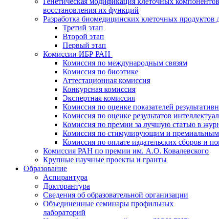
Генетическая модификация клеточных компонентов
восстановления их функций
Разработка биомедицинских клеточных продуктов 
Третий этап
Второй этап
Первый этап
Комиссии ИБР РАН
Комиссия по международным связям
Комиссия по биоэтике
Аттестационная комиссия
Конкурсная комиссия
Экспертная комиссия
Комиссия по оценке показателей результатив
Комиссия по оценке результатов интеллектуа
Комиссия по премии за лучшую статью в жур
Комиссия по стимулирующим и премиальным
Комиссия по оплате издательских сборов и 
Комиссия РАН по премии им. А.О. Ковалевского
Крупные научные проекты и гранты
Образование
Аспирантура
Докторантура
Сведения об образовательной организации
Объединенные семинары профильных
лабораторий