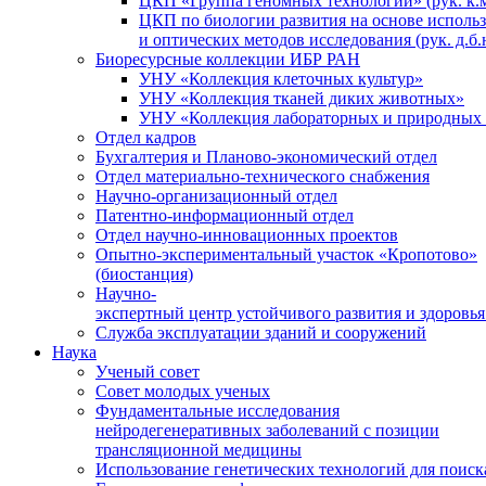
ЦКП «Группа геномных технологий» (рук. к.м
ЦКП по биологии развития на основе исполь
и оптических методов исследования (рук. д.б.
Биоресурсные коллекции ИБР РАН
УНУ «Коллекция клеточных культур»
УНУ «Коллекция тканей диких животных»
УНУ «Коллекция лабораторных и природных 
Отдел кадров
Бухгалтерия и Планово-экономический отдел
Отдел материально-технического снабжения
Научно-организационный отдел
Патентно-информационный отдел
Отдел научно-инновационных проектов
Опытно-экспериментальный участок «Кропотово»
(биостанция)
Научно-
экспертный центр устойчивого развития и здоровья
Служба эксплуатации зданий и сооружений
Наука
Ученый совет
Совет молодых ученых
Фундаментальные исследования
нейродегенеративных заболеваний с позиции
трансляционной медицины
Использование генетических технологий для поиск