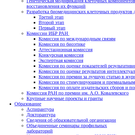
Генетическая модификация клеточных компонентов
восстановления их функций
Разработка биомедицинских клеточных продуктов 
Третий этап
Второй этап
Первый этап
Комиссии ИБР РАН
Комиссия по международным связям
Комиссия по биоэтике
Аттестационная комиссия
Конкурсная комиссия
Экспертная комиссия
Комиссия по оценке показателей результатив
Комиссия по оценке результатов интеллектуа
Комиссия по премии за лучшую статью в жур
Комиссия по стимулирующим и премиальным
Комиссия по оплате издательских сборов и 
Комиссия РАН по премии им. А.О. Ковалевского
Крупные научные проекты и гранты
Образование
Аспирантура
Докторантура
Сведения об образовательной организации
Объединенные семинары профильных
лабораторий