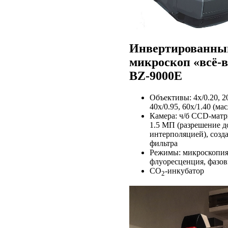
Инвертированны
микроскоп «всё-в
BZ-9000E
Объективы: 4x/0.20, 20
40x/0.95, 60x/1.40 (ма
Камера: ч/б CCD-матр
1.5 МП (разрешение до
интерполяцией), созд
фильтра
Режимы: микроскопия 
флуоресценция, фазов
CO
-инкубатор
2