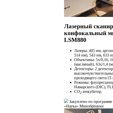
Лазерный скани
конфокальный ми
LSM880
Лазеры: 405 нм, аргон
514 нм), 543 нм, 633 н
Объективы: 5x/0,16, 10
(масляный), 63х/1,4 (
Детекторы: 2 детекто
высокочувствительный
проходящего света (T
Режимы: флуоресценци
Намарского (DIC), F
CO
-инкубатор.
2
Закуплено по программе
«Наука» Минобрнауки