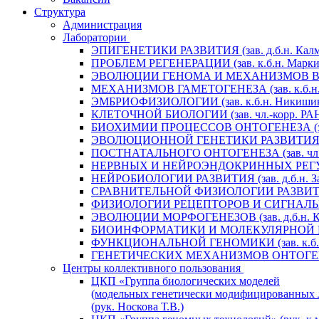
Структура
Администрация
Лаборатории
ЭПИГЕНЕТИКИ РАЗВИТИЯ (зав. д.б.н. Калм
ПРОБЛЕМ РЕГЕНЕРАЦИИ (зав. к.б.н. Маркит
ЭВОЛЮЦИИ ГЕНОМА И МЕХАНИЗМОВ ВИДООБ
МЕХАНИЗМОВ ГАМЕТОГЕНЕЗА (зав. к.б.н. 
ЭМБРИОФИЗИОЛОГИИ (зав. к.б.н. Никишин
КЛЕТОЧНОЙ БИОЛОГИИ (зав. чл.-корр. РАН 
БИОХИМИИ ПРОЦЕССОВ ОНТОГЕНЕЗА (зав. 
ЭВОЛЮЦИОННОЙ ГЕНЕТИКИ РАЗВИТИЯ (зав.
ПОСТНАТАЛЬНОГО ОНТОГЕНЕЗА (зав. чл.-к
НЕРВНЫХ И НЕЙРОЭНДОКРИННЫХ РЕГУЛЯЦИ
НЕЙРОБИОЛОГИИ РАЗВИТИЯ (зав. д.б.н. За
СРАВНИТЕЛЬНОЙ ФИЗИОЛОГИИ РАЗВИТИЯ (за
ФИЗИОЛОГИИ РЕЦЕПТОРОВ И СИГНАЛЬНЫХ 
ЭВОЛЮЦИИ МОРФОГЕНЕЗОВ (зав. д.б.н. Кр
БИОИНФОРМАТИКИ И МОЛЕКУЛЯРНОЙ ГЕНЕТ
ФУНКЦИОНАЛЬНОЙ ГЕНОМИКИ (зав. к.б.н.
ГЕНЕТИЧЕСКИХ МЕХАНИЗМОВ ОНТОГЕНЕЗА (
Центры коллективного пользования
ЦКП «Группа биологических моделей
(модельных генетически модифицированных 
(рук. Носкова Т.В.)