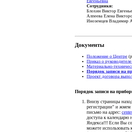
Евгеньевна
Сотрудники:
Блохин Виктор Евгеньеви
Алпеева Елена Викторовн
Иноземцев Владимир Але
Документы
Положение о Центре
(p
Приказ о руководителе
Материально-техничес
Порядок записи на 
Проект договора выпо
Порядок записи на приб
Внизу страницы наход
регистрации" и жмем 
письмо на адрес:
cente
доступа к календарю 
Яндекса!!! Если Вы с
можете использовать