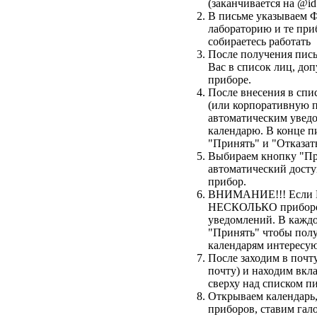
(заканчивается на @idb
В письме указываем 
лабораторию и те при
собираетесь работать
После получения пись
Вас в список лиц, до
приборе.
После внесения в спи
(или корпоративную п
автоматическим уведо
календарю. В конце п
"Принять" и "Отказать
Выбираем кнопку "Пр
автоматический досту
прибор.
ВНИМАНИЕ!!! Если В
НЕСКОЛЬКО приборов,
уведомлений. В кажд
"Принять" чтобы пол
календарям интересу
После заходим в почт
почту) и находим вкл
сверху над списком пи
Открываем календарь,
приборов, ставим гал