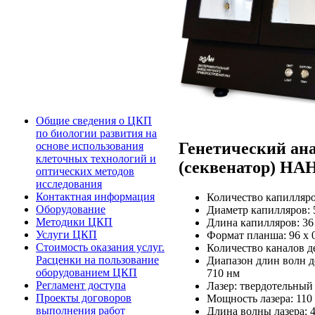
Общие сведения о ЦКП
по биологии развития на
Генетический ан
основе использования
клеточных технологий и
(секвенатор) Н
оптических методов
исследования
Контактная информация
Количество капилляро
Оборудование
Диаметр капилляров: 
Методики ЦКП
Длина капилляров: 36 
Услуги ЦКП
Формат планша: 96 х 
Стоимость оказания услуг.
Количество каналов д
Расценки на пользование
Диапазон длин волн д
оборудованием ЦКП
710 нм
Регламент доступа
Лазер: твердотельный
Проекты договоров
Мощность лазера: 110
выполнения работ
Длина волны лазера: 