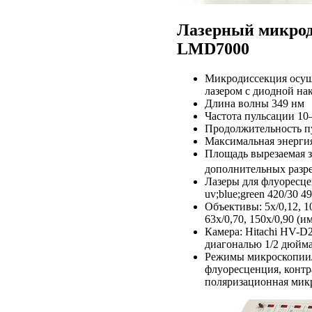
Лазерный микрод
LMD7000
Микродиссекция осущ
лазером с диодной нак
Длина волны 349 нм
Частота пульсации 10
Продолжительность пу
Максимальная энерги
Площадь вырезаемая з
дополнительных разре
Лазеры для флуоресце
uv;blue;green 420/30 4
Объективы: 5x/0,12, 10x
63x/0,70, 150х/0,90 (
Камера: Hitachi HV-D
диагональю 1/2 дюйма
Режимы микроскопии/д
флуоресценция, контр
поляризационная мик