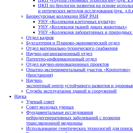
ЦКП «Группа геномных технологий» (рук. к.м
ЦКП по биологии развития на основе исполь
и оптических методов исследования (рук. д.б.
Биоресурсные коллекции ИБР РАН
УНУ «Коллекция клеточных культур»
УНУ «Коллекция тканей диких животных»
УНУ «Коллекция лабораторных и природных 
Отдел кадров
Бухгалтерия и Планово-экономический отдел
Отдел материально-технического снабжения
Научно-организационный отдел
Патентно-информационный отдел
Отдел научно-инновационных проектов
Опытно-экспериментальный участок «Кропотово»
(биостанция)
Научно-
экспертный центр устойчивого развития и здоровья
Служба эксплуатации зданий и сооружений
Наука
Ученый совет
Совет молодых ученых
Фундаментальные исследования
нейродегенеративных заболеваний с позиции
трансляционной медицины
Использование генетических технологий для поиск