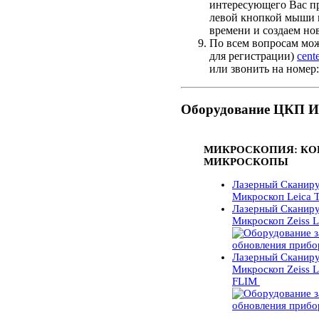
интересующего Вас пр
левой кнопкой мыши 
времени и создаем но
По всем вопросам можн
для регистрации)
cent
или звонить на номер
Оборудование ЦКП 
МИКРОСКОПИЯ: К
МИКРОСКОПЫ
Лазерный Сканир
Микроскоп Leica 
Лазерный Сканир
Микроскоп Zeiss
Лазерный Сканир
Микроскоп Zeiss 
FLIM