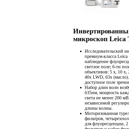
Инвертированны
микроскоп Leica
Исследовательский и
премиум-класса Leic
наблюдение флуоресце
светлое поле; 6-ти п
объективов: 5 х, 10 х,
40х LWD, 63х (масло)
доступное поле зрения
Набор длин волн возбу
635нм, мощность кажд
света не менее 200 м
независимой регулир
длины волны.
Моторизованная туре
фильтров, четырехпол
для флуоресценции, 2
фильтров и набор фил