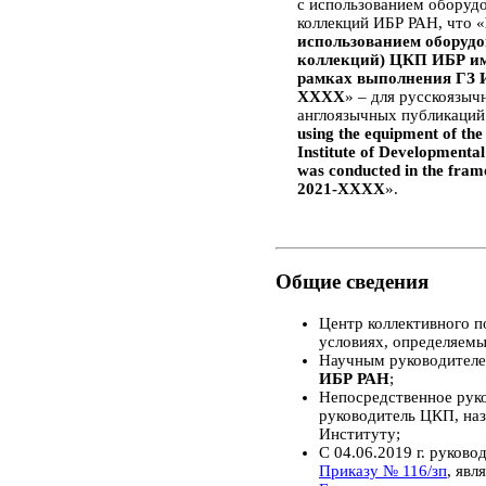
с использованием оборуд
коллекций ИБР РАН, что «
использованием оборудо
коллекций) ЦКП ИБР им
рамках выполнения ГЗ 
ХХХХ
» – для русскоязыч
англоязычных публикаций
using the equipment of th
Institute of Developmenta
was conducted in the fra
2021-XXXX
».
Общие сведения
Центр коллективного п
условиях, определяем
Научным руководител
ИБР РАН
;
Непосредственное рук
руководитель ЦКП, на
Институту;
С 04.06.2019 г. руков
Приказу № 116/зп
, явл