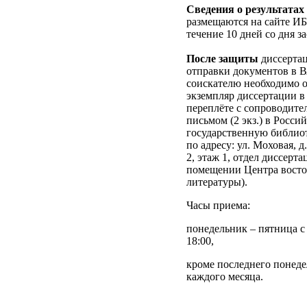
Сведения о результатах
размещаются на сайте И
течение 10 дней со дня з
После защиты
диссерта
отправки документов в 
соискателю необходимо о
экземпляр диссертации в
переплёте с сопроводит
письмом (2 экз.) в Росси
государственную библиот
по адресу: ул. Моховая, д
2, этаж 1, отдел диссерта
помещении Центра вост
литературы).
Часы приема:
понедельник – пятница с 
18:00,
кроме последнего понед
каждого месяца.