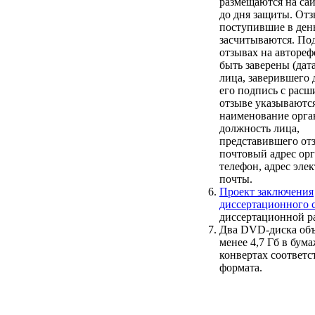
размещаются на са
до дня защиты. От
поступившие в ден
засчитываются. По
отзывах на авторе
быть заверены (дат
лица, заверившего 
его подпись с расш
отзыве указываютс
наименование орга
должность лица,
представившего от
почтовый адрес ор
телефон, адрес эле
почты.
Проект заключения
диссертационного 
диссертационной р
Два DVD-диска об
менее 4,7 Гб в бум
конвертах соответ
формата.