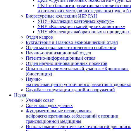
ЦКП «Группа геномных технологий» (рук. к.м
ЦКП по биологии развития на основе исполь
и оптических методов исследования (рук. д.б.
Биоресурсные коллекции ИБР РАН
УНУ «Коллекция клеточных культур»
УНУ «Коллекция тканей диких животных»
УНУ «Коллекция лабораторных и природных 
Отдел кадров
Бухгалтерия и Планово-экономический отдел
Отдел материально-технического снабжения
Научно-организационный отдел
Патентно-информационный отдел
Отдел научно-инновационных проектов
Опытно-экспериментальный участок «Кропотово»
(биостанция)
Научно-
экспертный центр устойчивого развития и здоровья
Служба эксплуатации зданий и сооружений
Наука
Ученый совет
Совет молодых ученых
Фундаментальные исследования
нейродегенеративных заболеваний с позиции
трансляционной медицины
Использование генетических технологий для поиск