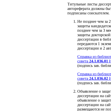
Титульные листы диссер
автореферата должны бы
подписаны соискателем.
Не позднее чем за 2
защиты кандидатск
позднее чем за 3 ме
защиты докторской
диссертации в биб
передаются 1 экзем
диссертации и 2 ав
Справка из библио
совета
24.1.036.01
И
(подпись зав. библи
Справка из библио
совета
24.1.036.02
И
(подпись зав. библи
Объявление о защи
диссертации на са
объявление о защит
диссертации на са
размещаются не поз