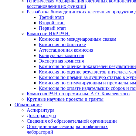
Генетическая модификация клеточных компонентов
восстановления их функций
Разработка биомедицинских клеточных продуктов 
Третий этап
Второй этап
Первый этап
Комиссии ИБР РАН
Комиссия по международным связям
Комиссия по биоэтике
Аттестационная комиссия
Конкурсная комиссия
Экспертная комиссия
Комиссия по оценке показателей результатив
Комиссия по оценке результатов интеллектуа
Комиссия по премии за лучшую статью в жур
Комиссия по стимулирующим и премиальным
Комиссия по оплате издательских сборов и 
Комиссия РАН по премии им. А.О. Ковалевского
Крупные научные проекты и гранты
Образование
Аспирантура
Докторантура
Сведения об образовательной организации
Объединенные семинары профильных
лабораторий