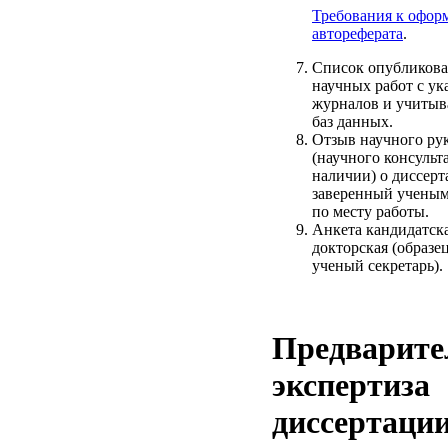
Требования к офо
автореферата
.
Список опубликов
научных работ с у
журналов и учиты
баз данных.
Отзыв научного ру
(научного консульт
наличии) о диссерт
заверенный ученым
по месту работы.
Анкета кандидатска
докторская (образе
ученый секретарь).
Предварите
экспертиза
диссертаци