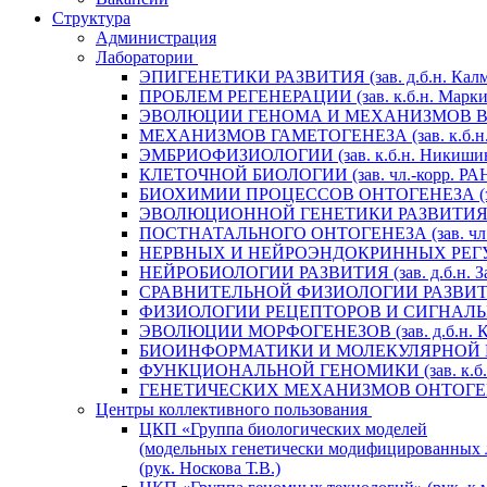
Структура
Администрация
Лаборатории
ЭПИГЕНЕТИКИ РАЗВИТИЯ (зав. д.б.н. Калм
ПРОБЛЕМ РЕГЕНЕРАЦИИ (зав. к.б.н. Маркит
ЭВОЛЮЦИИ ГЕНОМА И МЕХАНИЗМОВ ВИДООБ
МЕХАНИЗМОВ ГАМЕТОГЕНЕЗА (зав. к.б.н. 
ЭМБРИОФИЗИОЛОГИИ (зав. к.б.н. Никишин
КЛЕТОЧНОЙ БИОЛОГИИ (зав. чл.-корр. РАН 
БИОХИМИИ ПРОЦЕССОВ ОНТОГЕНЕЗА (зав. 
ЭВОЛЮЦИОННОЙ ГЕНЕТИКИ РАЗВИТИЯ (зав.
ПОСТНАТАЛЬНОГО ОНТОГЕНЕЗА (зав. чл.-к
НЕРВНЫХ И НЕЙРОЭНДОКРИННЫХ РЕГУЛЯЦИ
НЕЙРОБИОЛОГИИ РАЗВИТИЯ (зав. д.б.н. За
СРАВНИТЕЛЬНОЙ ФИЗИОЛОГИИ РАЗВИТИЯ (за
ФИЗИОЛОГИИ РЕЦЕПТОРОВ И СИГНАЛЬНЫХ 
ЭВОЛЮЦИИ МОРФОГЕНЕЗОВ (зав. д.б.н. Кр
БИОИНФОРМАТИКИ И МОЛЕКУЛЯРНОЙ ГЕНЕТ
ФУНКЦИОНАЛЬНОЙ ГЕНОМИКИ (зав. к.б.н.
ГЕНЕТИЧЕСКИХ МЕХАНИЗМОВ ОНТОГЕНЕЗА (
Центры коллективного пользования
ЦКП «Группа биологических моделей
(модельных генетически модифицированных 
(рук. Носкова Т.В.)