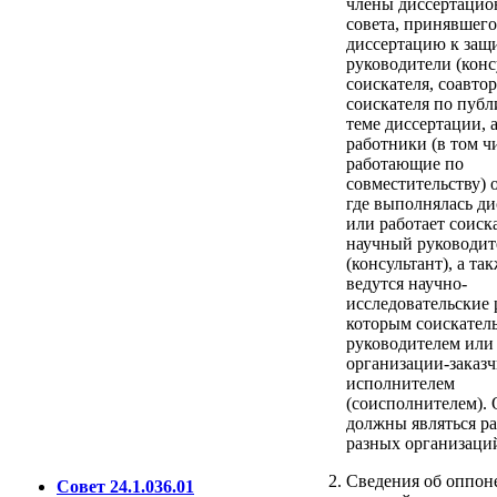
члены диссертацио
совета, принявшего
диссертацию к защ
руководители (конс
соискателя, соавто
соискателя по пуб
теме диссертации, 
работники (в том ч
работающие по
совместительству) 
где выполнялась ди
или работает соиска
научный руководит
(консультант), а так
ведутся научно-
исследовательские 
которым соискатель
руководителем или
организации-заказ
исполнителем
(соисполнителем).
должны являться р
разных организаци
Сведения об оппон
Совет 24.1.036.01