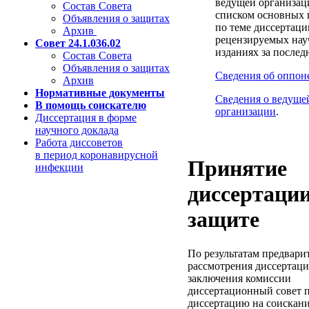
ведущей организац
Состав Совета
списком основных
Объявления о защитах
по теме диссертаци
Архив
рецензируемых на
Совет 24.1.036.02
изданиях за последн
Состав Совета
Объявления о защитах
Сведения об оппон
Архив
Нормативные документы
Cведения о ведуще
В помощь соискателю
организации
.
Диссертация в форме
научного доклада
Работа диссоветов
в период коронавирусной
Принятие
инфекции
диссертации
защите
По результатам предвари
рассмотрения диссертаци
заключения комиссии
диссертационный совет 
диссертацию на соискан