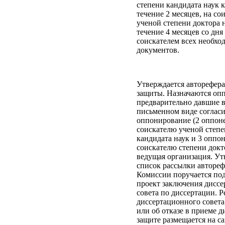
степени кандидата наук к
течение 2 месяцев, на со
ученой степени доктора н
течение 4 месяцев со дня
соискателем всех необх
документов.
Утверждается авторефера
защиты. Назначаются оп
предварительно давшие 
письменном виде согласи
оппонирование (2 оппон
соискателю ученой степ
кандидата наук и 3 оппо
соискателю степени докто
ведущая организация. Ут
список рассылки автореф
Комиссии поручается по
проект заключения дисс
совета по диссертации. 
диссертационного совета
или об отказе в приеме д
защите размещается на с