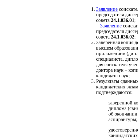
Заявление
соискате
председателя дисс
совета
24.1.036.01
;
Заявление
соиска
председателя дисс
совета
24.1.036.02
;
Заверенная копия д
высшем образовани
приложением (дип
специалиста, дипло
для соискателя уче
доктора наук – коп
кандидата наук;
Результаты сданны
кандидатских экза
подтверждаются:
заверенной к
диплома (сви
об окончании
аспирантуры;
удостоверение
кандидатских