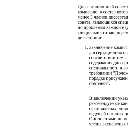
Диссертационный совет 
комиссию, в состав котор
менее 3 членов диссерта
совета, являющихся спе
по проблемам каждой на
специальности защищае
диссертации.
Заключение комисс
диссертационного с
соответствии темы
содержания диссер
специальности и с
требований "Полож
порядке присужден
степеней".
В заключении указ
рекомендуемые ка
официальных оппо
ведущей организац
Оппонентами не мо
члены экспертных 