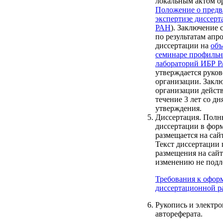
локальным актом о
Положение о предв
экспертизе диссер
РАН
). Заключение 
по результатам апр
диссертации на
объ
семинаре профиль
лабораторий ИБР 
утверждается руко
организации. Закл
организации дейст
течение 3 лет со дн
утверждения.
Диссертация. Полн
диссертации в форм
размещается на cай
Текст диссертации 
размещения на сайт
изменению не подл
Требования к офо
диссертационной р
Рукопись и электр
автореферата.