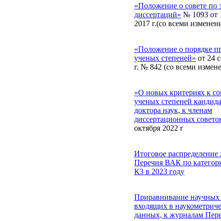
«Положение о совете по 
диссертаций»
№ 1093 от 
2017 г.(со всеми изменен
«Положение о порядке п
ученых степеней»
от 24 
г. № 842 (со всеми измен
«О новых критериях к со
ученых степеней кандида
доктора наук, к членам
диссертационных совето
октября 2022 г
Итоговое распределение
Перечня ВАК по категори
К3 в 2023 году
Приравнивание научных 
входящих в наукометриче
данных, к журналам Пер