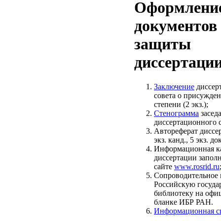
Оформлени
документов 
защиты
диссертаци
Заключение
диссер
совета о присужде
степени (2 экз.);
Стенограмма
засед
диссертационного с
Автореферат диссе
экз. канд., 5 экз. док
Информационная к
диссертации заполн
сайте
www.rosrid.ru
Сопроводительное 
Российскую госуда
библиотеку на офи
бланке ИБР РАН.
Информационная с