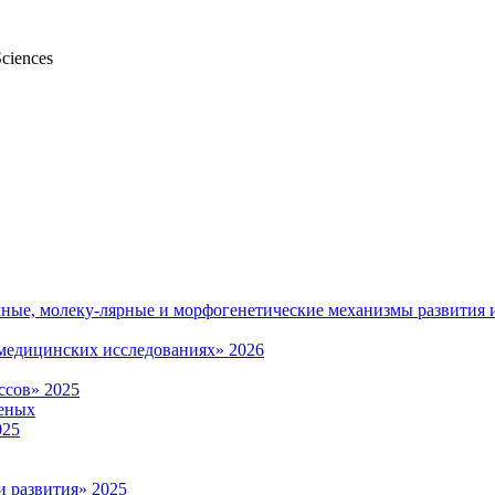
Sciences
мные, молеку-лярные и морфогенетические механизмы развития 
омедицинских исследованиях» 2026
ссов» 2025
еных
025
и развития» 2025