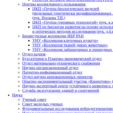
Центры коллективного пользования
ЦКП «Группа биологических моделей
(модельных генетически модифицированных 
(рук. Носкова Т.В.)
ЦКП «Группа геномных технологий» (рук. к.м
ЦКП по биологии развития на основе исполь
и оптических методов исследования (рук. д.б.
Биоресурсные коллекции ИБР РАН
УНУ «Коллекция клеточных культур»
УНУ «Коллекция тканей диких животных»
УНУ «Коллекция лабораторных и природных 
Отдел кадров
Бухгалтерия и Планово-экономический отдел
Отдел материально-технического снабжения
Научно-организационный отдел
Патентно-информационный отдел
Отдел научно-инновационных проектов
Опытно-экспериментальный участок «Кропотово» (
Научно-экспертный центр устойчивого развития и 
Служба эксплуатации зданий и сооружений
Наука
Ученый совет
Совет молодых ученых
Фундаментальные исследования нейродегенератив