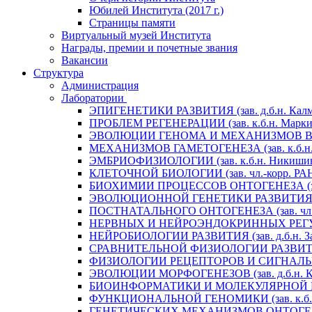
Юбилей Института (2017 г.)
Страницы памяти
Виртуальный музей Института
Награды, премии и почетные звания
Вакансии
Структура
Администрация
Лаборатории
ЭПИГЕНЕТИКИ РАЗВИТИЯ (зав. д.б.н. Калм
ПРОБЛЕМ РЕГЕНЕРАЦИИ (зав. к.б.н. Маркит
ЭВОЛЮЦИИ ГЕНОМА И МЕХАНИЗМОВ ВИДООБ
МЕХАНИЗМОВ ГАМЕТОГЕНЕЗА (зав. к.б.н. 
ЭМБРИОФИЗИОЛОГИИ (зав. к.б.н. Никишин
КЛЕТОЧНОЙ БИОЛОГИИ (зав. чл.-корр. РАН 
БИОХИМИИ ПРОЦЕССОВ ОНТОГЕНЕЗА (зав. 
ЭВОЛЮЦИОННОЙ ГЕНЕТИКИ РАЗВИТИЯ (зав.
ПОСТНАТАЛЬНОГО ОНТОГЕНЕЗА (зав. чл.-к
НЕРВНЫХ И НЕЙРОЭНДОКРИННЫХ РЕГУЛЯЦИ
НЕЙРОБИОЛОГИИ РАЗВИТИЯ (зав. д.б.н. За
СРАВНИТЕЛЬНОЙ ФИЗИОЛОГИИ РАЗВИТИЯ (за
ФИЗИОЛОГИИ РЕЦЕПТОРОВ И СИГНАЛЬНЫХ 
ЭВОЛЮЦИИ МОРФОГЕНЕЗОВ (зав. д.б.н. Кр
БИОИНФОРМАТИКИ И МОЛЕКУЛЯРНОЙ ГЕНЕТ
ФУНКЦИОНАЛЬНОЙ ГЕНОМИКИ (зав. к.б.н.
ГЕНЕТИЧЕСКИХ МЕХАНИЗМОВ ОНТОГЕНЕЗА (