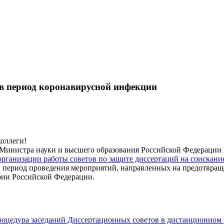
 в период коронавирусной инфекции
оллеги!
Министра науки и высшего образования Российской Федерации В.
рганизации работы советов по защите диссертаций на соискание
в период проведения мероприятий, направленных на предотвра
рии Российской Федерации.
роцедура заседаний Диссертационных советов в дистанционно