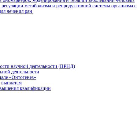
а биомаркеров, моделирования и терапии заболеваний человека
 регуляции метаболизма и репродуктивной системы организма с
для лечения ран
ности научной деятельности (ПРНД)
льной деятельности
нале «Онтогенез»
 выплатам
повышения квалификации