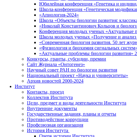
Юбилейная конференция «Генетика и индивид
Школа-конференция «Генетическая модификац
«Апиология-2024»
Школа «Объекты биологии развития: классика
«Николай Константинович Кольцов и биологи
Конференция молодых ученых «Актуальные п
Школа молодых ученых «Получение и анализ т
«Современная биология развития. 50 лет жур
«Физиология и биохимия сигнальных систем»
«Актуальные проблемы биологии развития» 
Конкурсы, гранты, субсидии, премии
Сайт Журнала «Онтогенез»
Научный совет РАН по биологии развития
Национальный проект «Наука и университеты»
Архив новостей 2000-2024
Институт
Контакты, проезд
Коллектив Института
Цели, предмет и виды деятельности Института
Внутренние документы
Государственные задания, планы и отчеты
Противодействие коррупции
Профсоюзная организация
История Института
Очерк истории Института