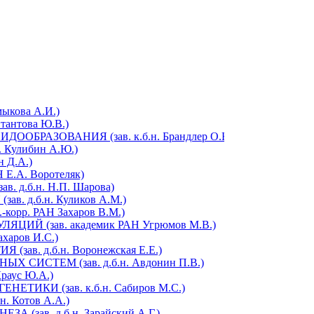
ыкова А.И.)
антова Ю.В.)
РАЗОВАНИЯ (зав. к.б.н. Брандлер О.В.)
Кулибин А.Ю.)
 Д.А.)
Е.А. Воротеляк)
д.б.н. Н.П. Шарова)
 д.б.н. Куликов А.М.)
орр. РАН Захаров В.М.)
Й (зав. академик РАН Угрюмов М.В.)
харов И.С.)
в. д.б.н. Воронежская Е.Е.)
СИСТЕМ (зав. д.б.н. Авдонин П.В.)
аус Ю.А.)
ИКИ (зав. к.б.н. Сабиров М.С.)
 Котов А.А.)
зав. д.б.н. Зарайский А.Г.)