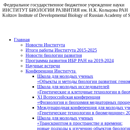
Федеральное государственное бюджетное учреждение науки
ИНСТИТУТ БИОЛОГИИ РАЗВИТИЯ им. Н.К. Кольцова РАН
Koltzov Institute of Developmental Biology of Russian Academy of 
Главная
Новости Института
Итоги работы Института 2015-2025
Новости биологии развития
Программа развития ИБР РАН на 2019-2024
Научные встречи
Конференции Института
Школа для молодых ученых
«Объекты и методы биологии развития: гено
Школа для молодых исследователей
«Генетические и клеточные технологии в би
XI Всероссийская конференция
«Физиология и биохимия медиаторных проце
Международная конференция для молодых уч
«Генетические технологии в биомедицине» 2
Школа для молодых ученых
«Транскриптом в пространстве и времени:
новые подходы к изучению объектов биологи