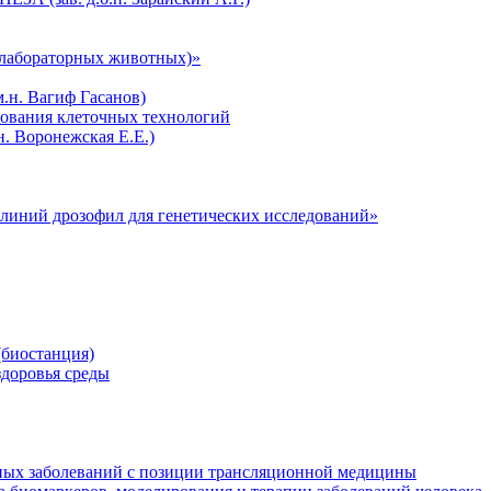
лабораторных животных)»
.н. Вагиф Гасанов)
зования клеточных технологий
н. Воронежская Е.Е.)
линий дрозофил для генетических исследований»
биостанция)
здоровья среды
ных заболеваний с позиции трансляционной медицины