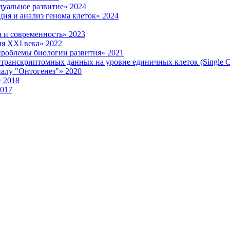
уальное развитие» 2024
ия и анализ генома клеток» 2024
 и современность» 2023
я XXI века» 2022
роблемы биологии развития» 2021
ранскриптомных данных на уровне единичных клеток (Single Ce
налу "Онтогенез"» 2020
 2018
2017