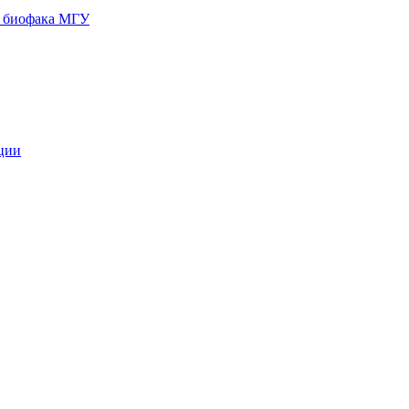
и биофака МГУ
кции