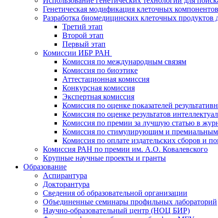
Использование генетических технологий для поиск
Генетическая модификация клеточных компонентов
Разработка биомедицинских клеточных продуктов 
Третий этап
Второй этап
Первый этап
Комиссии ИБР РАН
Комиссия по международным связям
Комиссия по биоэтике
Аттестационная комиссия
Конкурсная комиссия
Экспертная комиссия
Комиссия по оценке показателей результатив
Комиссия по оценке результатов интеллектуа
Комиссия по премии за лучшую статью в жур
Комиссия по стимулирующим и премиальным
Комиссия по оплате издательских сборов и 
Комиссия РАН по премии им. А.О. Ковалевского
Крупные научные проекты и гранты
Образование
Аспирантура
Докторантура
Сведения об образовательной организации
Объединенные семинары профильных лабораторий
Научно-образовательный центр (НОЦ БИР)