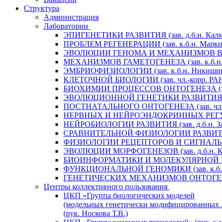
Структура
Администрация
Лаборатории
ЭПИГЕНЕТИКИ РАЗВИТИЯ (зав. д.б.н. Калм
ПРОБЛЕМ РЕГЕНЕРАЦИИ (зав. к.б.н. Маркит
ЭВОЛЮЦИИ ГЕНОМА И МЕХАНИЗМОВ ВИДООБ
МЕХАНИЗМОВ ГАМЕТОГЕНЕЗА (зав. к.б.н. 
ЭМБРИОФИЗИОЛОГИИ (зав. к.б.н. Никишин
КЛЕТОЧНОЙ БИОЛОГИИ (зав. чл.-корр. РАН 
БИОХИМИИ ПРОЦЕССОВ ОНТОГЕНЕЗА (зав. 
ЭВОЛЮЦИОННОЙ ГЕНЕТИКИ РАЗВИТИЯ (зав.
ПОСТНАТАЛЬНОГО ОНТОГЕНЕЗА (зав. чл.-к
НЕРВНЫХ И НЕЙРОЭНДОКРИННЫХ РЕГУЛЯЦИ
НЕЙРОБИОЛОГИИ РАЗВИТИЯ (зав. д.б.н. За
СРАВНИТЕЛЬНОЙ ФИЗИОЛОГИИ РАЗВИТИЯ (за
ФИЗИОЛОГИИ РЕЦЕПТОРОВ И СИГНАЛЬНЫХ 
ЭВОЛЮЦИИ МОРФОГЕНЕЗОВ (зав. д.б.н. Кр
БИОИНФОРМАТИКИ И МОЛЕКУЛЯРНОЙ ГЕНЕТ
ФУНКЦИОНАЛЬНОЙ ГЕНОМИКИ (зав. к.б.н.
ГЕНЕТИЧЕСКИХ МЕХАНИЗМОВ ОНТОГЕНЕЗА (
Центры коллективного пользования
ЦКП «Группа биологических моделей
(модельных генетически модифицированных 
(рук. Носкова Т.В.)