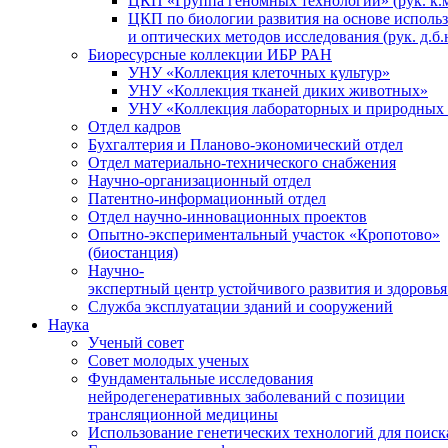
ЦКП «Группа геномных технологий» (рук. к.м
ЦКП по биологии развития на основе исполь
и оптических методов исследования (рук. д.б.
Биоресурсные коллекции ИБР РАН
УНУ «Коллекция клеточных культур»
УНУ «Коллекция тканей диких животных»
УНУ «Коллекция лабораторных и природных 
Отдел кадров
Бухгалтерия и Планово-экономический отдел
Отдел материально-технического снабжения
Научно-организационный отдел
Патентно-информационный отдел
Отдел научно-инновационных проектов
Опытно-экспериментальный участок «Кропотово»
(биостанция)
Научно-
экспертный центр устойчивого развития и здоровья
Служба эксплуатации зданий и сооружений
Наука
Ученый совет
Совет молодых ученых
Фундаментальные исследования
нейродегенеративных заболеваний с позиции
трансляционной медицины
Использование генетических технологий для поиск