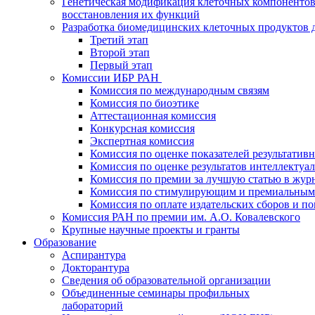
Генетическая модификация клеточных компонентов
восстановления их функций
Разработка биомедицинских клеточных продуктов 
Третий этап
Второй этап
Первый этап
Комиссии ИБР РАН
Комиссия по международным связям
Комиссия по биоэтике
Аттестационная комиссия
Конкурсная комиссия
Экспертная комиссия
Комиссия по оценке показателей результатив
Комиссия по оценке результатов интеллектуа
Комиссия по премии за лучшую статью в жур
Комиссия по стимулирующим и премиальным
Комиссия по оплате издательских сборов и 
Комиссия РАН по премии им. А.О. Ковалевского
Крупные научные проекты и гранты
Образование
Аспирантура
Докторантура
Сведения об образовательной организации
Объединенные семинары профильных
лабораторий