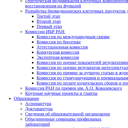
Генетическая модификация клеточных компонентов
восстановления их функций
Разработка биомедицинских клеточных продуктов 
Третий этап
Второй этап
Первый этап
Комиссии ИБР РАН
Комиссия по международным связям
Комиссия по биоэтике
Аттестационная комиссия
Конкурсная комиссия
Экспертная комиссия
Комиссия по оценке показателей результатив
Комиссия по оценке результатов интеллектуа
Комиссия по премии за лучшую статью в жур
Комиссия по стимулирующим и премиальным
Комиссия по оплате издательских сборов и 
Комиссия РАН по премии им. А.О. Ковалевского
Крупные научные проекты и гранты
Образование
Аспирантура
Докторантура
Сведения об образовательной организации
Объединенные семинары профильных
лабораторий