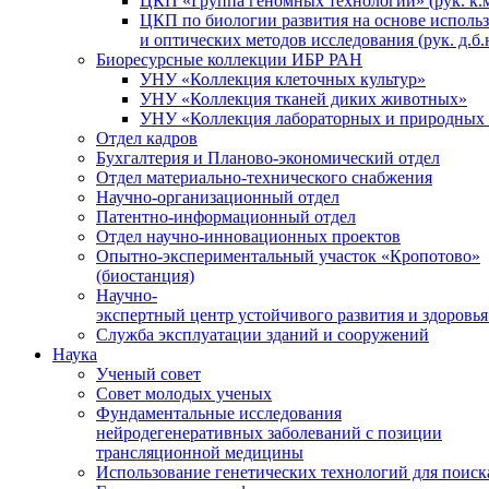
ЦКП «Группа геномных технологий» (рук. к.м
ЦКП по биологии развития на основе исполь
и оптических методов исследования (рук. д.б.
Биоресурсные коллекции ИБР РАН
УНУ «Коллекция клеточных культур»
УНУ «Коллекция тканей диких животных»
УНУ «Коллекция лабораторных и природных 
Отдел кадров
Бухгалтерия и Планово-экономический отдел
Отдел материально-технического снабжения
Научно-организационный отдел
Патентно-информационный отдел
Отдел научно-инновационных проектов
Опытно-экспериментальный участок «Кропотово»
(биостанция)
Научно-
экспертный центр устойчивого развития и здоровья
Служба эксплуатации зданий и сооружений
Наука
Ученый совет
Совет молодых ученых
Фундаментальные исследования
нейродегенеративных заболеваний с позиции
трансляционной медицины
Использование генетических технологий для поиск