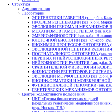
Структура
Администрация
Лаборатории
ЭПИГЕНЕТИКИ РАЗВИТИЯ (зав. д.б.н. Калм
ПРОБЛЕМ РЕГЕНЕРАЦИИ (зав. к.б.н. Маркит
ЭВОЛЮЦИИ ГЕНОМА И МЕХАНИЗМОВ ВИДООБ
МЕХАНИЗМОВ ГАМЕТОГЕНЕЗА (зав. к.б.н. 
ЭМБРИОФИЗИОЛОГИИ (зав. к.б.н. Никишин
КЛЕТОЧНОЙ БИОЛОГИИ (зав. чл.-корр. РАН 
БИОХИМИИ ПРОЦЕССОВ ОНТОГЕНЕЗА (зав. 
ЭВОЛЮЦИОННОЙ ГЕНЕТИКИ РАЗВИТИЯ (зав.
ПОСТНАТАЛЬНОГО ОНТОГЕНЕЗА (зав. чл.-к
НЕРВНЫХ И НЕЙРОЭНДОКРИННЫХ РЕГУЛЯЦИ
НЕЙРОБИОЛОГИИ РАЗВИТИЯ (зав. д.б.н. За
СРАВНИТЕЛЬНОЙ ФИЗИОЛОГИИ РАЗВИТИЯ (за
ФИЗИОЛОГИИ РЕЦЕПТОРОВ И СИГНАЛЬНЫХ 
ЭВОЛЮЦИИ МОРФОГЕНЕЗОВ (зав. д.б.н. Кр
БИОИНФОРМАТИКИ И МОЛЕКУЛЯРНОЙ ГЕНЕТ
ФУНКЦИОНАЛЬНОЙ ГЕНОМИКИ (зав. к.б.н.
ГЕНЕТИЧЕСКИХ МЕХАНИЗМОВ ОНТОГЕНЕЗА (
Центры коллективного пользования
ЦКП «Группа биологических моделей
(модельных генетически модифицированных 
(рук. Носкова Т.В.)