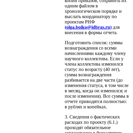
копии приказов, сохранить их
одним файлом в
хронологическом порядке и
выслать координатору по
проектам РНФ
(olga.boiko@idbras.ru)
для
внесения в формы отчета.
Подготовить список: суммы
вознаграждения со всеми
начислениями каждому члену
научного коллектива. Если у
члена коллектива изменился
статус по возрасту (40 лет),
сумма вознаграждения
разбивается на две части (до
изменения статуса, в том числе
в месяц, когда он изменился; и
после изменения). Все суммы в
отчете приводятся полностью:
в рублях и копейках.
3. Сведения о фактических
расходах по проекту (6.1.)
проходят обязательное
согласование в бухгалтерии.