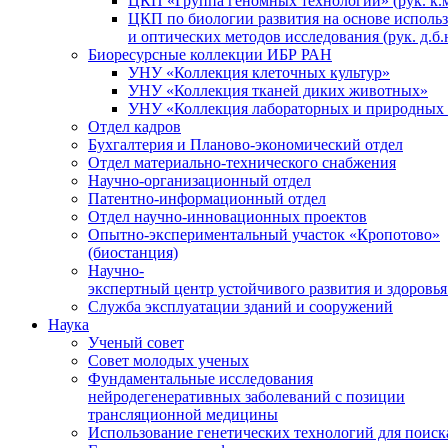
ЦКП «Группа геномных технологий» (рук. к.м
ЦКП по биологии развития на основе исполь
и оптических методов исследования (рук. д.б.
Биоресурсные коллекции ИБР РАН
УНУ «Коллекция клеточных культур»
УНУ «Коллекция тканей диких животных»
УНУ «Коллекция лабораторных и природных 
Отдел кадров
Бухгалтерия и Планово-экономический отдел
Отдел материально-технического снабжения
Научно-организационный отдел
Патентно-информационный отдел
Отдел научно-инновационных проектов
Опытно-экспериментальный участок «Кропотово»
(биостанция)
Научно-
экспертный центр устойчивого развития и здоровья
Служба эксплуатации зданий и сооружений
Наука
Ученый совет
Совет молодых ученых
Фундаментальные исследования
нейродегенеративных заболеваний с позиции
трансляционной медицины
Использование генетических технологий для поиск