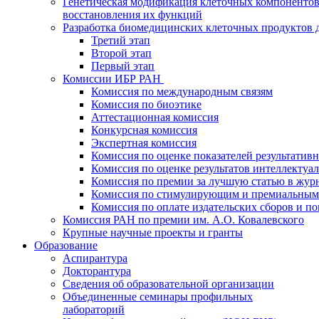
Генетическая модификация клеточных компонентов
восстановления их функций
Разработка биомедицинских клеточных продуктов 
Третий этап
Второй этап
Первый этап
Комиссии ИБР РАН
Комиссия по международным связям
Комиссия по биоэтике
Аттестационная комиссия
Конкурсная комиссия
Экспертная комиссия
Комиссия по оценке показателей результатив
Комиссия по оценке результатов интеллектуа
Комиссия по премии за лучшую статью в жур
Комиссия по стимулирующим и премиальным
Комиссия по оплате издательских сборов и 
Комиссия РАН по премии им. А.О. Ковалевского
Крупные научные проекты и гранты
Образование
Аспирантура
Докторантура
Сведения об образовательной организации
Объединенные семинары профильных
лабораторий