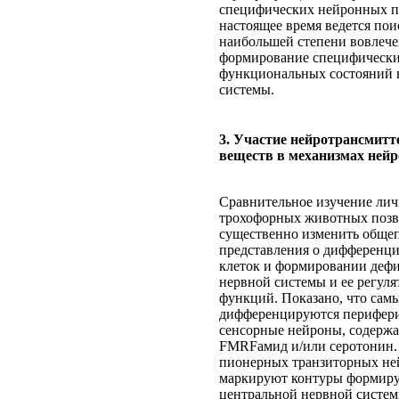
специфических нейронных п
настоящее время ведется поис
наибольшей степени вовлеч
формирование специфическ
функциональных состояний 
системы.
3. Участие нейротрансмит
веществ в механизмах нейр
Сравнительное изучение ли
трохофорных животных поз
существенно изменить обще
представления о дифференц
клеток и формировании деф
нервной системы и ее регул
функций. Показано, что са
дифференцируются перифер
сенсорные нейроны, содерж
FMRFамид и/или серотонин.
пионерных транзиторных не
маркируют контуры формир
центральной нервной систе