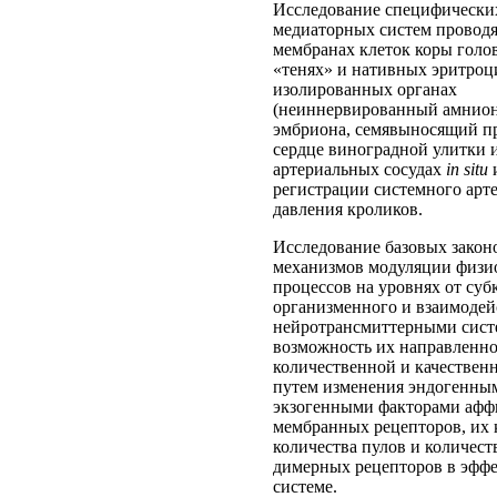
Исследование специфически
медиаторных систем проводя
мембранах клеток коры голов
«тенях» и нативных эритроц
изолированных органах
(неиннервированный амнион
эмбриона, семявыносящий п
сердце виноградной улитки и 
артериальных сосудах
in situ
регистрации системного арт
давления кроликов.
Исследование базовых закон
механизмов модуляции физи
процессов на уровнях от суб
организменного и взаимодей
нейротрансмиттерными сист
возможность их направленн
количественной и качествен
путем изменения эндогенны
экзогенными факторами афф
мембранных рецепторов, их 
количества пулов и количест
димерных рецепторов в эфф
системе.