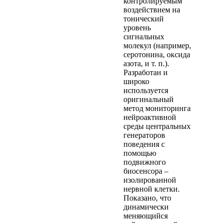
контролируемым
воздействием на
тонический
уровень
сигнальных
молекул (например,
серотонина, оксида
азота, и т. п.).
Разработан и
широко
используется
оригинальный
метод мониторинга
нейроактивной
среды центральных
генераторов
поведения с
помощью
подвижного
биосенсора –
изолированной
нервной клетки.
Показано, что
динамически
меняющийся