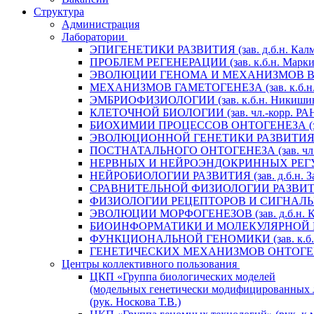
Структура
Администрация
Лаборатории
ЭПИГЕНЕТИКИ РАЗВИТИЯ (зав. д.б.н. Калм
ПРОБЛЕМ РЕГЕНЕРАЦИИ (зав. к.б.н. Маркит
ЭВОЛЮЦИИ ГЕНОМА И МЕХАНИЗМОВ ВИДООБ
МЕХАНИЗМОВ ГАМЕТОГЕНЕЗА (зав. к.б.н. 
ЭМБРИОФИЗИОЛОГИИ (зав. к.б.н. Никишин
КЛЕТОЧНОЙ БИОЛОГИИ (зав. чл.-корр. РАН 
БИОХИМИИ ПРОЦЕССОВ ОНТОГЕНЕЗА (зав. 
ЭВОЛЮЦИОННОЙ ГЕНЕТИКИ РАЗВИТИЯ (зав.
ПОСТНАТАЛЬНОГО ОНТОГЕНЕЗА (зав. чл.-к
НЕРВНЫХ И НЕЙРОЭНДОКРИННЫХ РЕГУЛЯЦИ
НЕЙРОБИОЛОГИИ РАЗВИТИЯ (зав. д.б.н. За
СРАВНИТЕЛЬНОЙ ФИЗИОЛОГИИ РАЗВИТИЯ (за
ФИЗИОЛОГИИ РЕЦЕПТОРОВ И СИГНАЛЬНЫХ 
ЭВОЛЮЦИИ МОРФОГЕНЕЗОВ (зав. д.б.н. Кр
БИОИНФОРМАТИКИ И МОЛЕКУЛЯРНОЙ ГЕНЕТ
ФУНКЦИОНАЛЬНОЙ ГЕНОМИКИ (зав. к.б.н.
ГЕНЕТИЧЕСКИХ МЕХАНИЗМОВ ОНТОГЕНЕЗА (
Центры коллективного пользования
ЦКП «Группа биологических моделей
(модельных генетически модифицированных 
(рук. Носкова Т.В.)