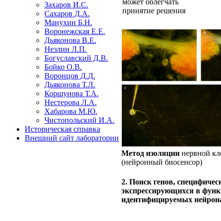
может облегчать
Захаров И.С.
принятие решения
Сахаров Д.А.
Манухин Б.Н.
Воронежская Е.Е.
Дьяконова В.Е.
Незлин Л.П.
Богуславский Д.В.
Бойко О.В.
Воронцов Д.Д.
Дьяконова Т.Л.
Коршунова Т.А.
Нестерова Л.А.
Хабарова M.Ю.
Чистопольский И.А.
Историческая справка
Внешний сайт лаборатории
Метод изоляции
нервной кл
(нейронный биосенсор)
2. Поиск генов, специфичес
экспрессирующихся в фун
идентифицируемых нейрон