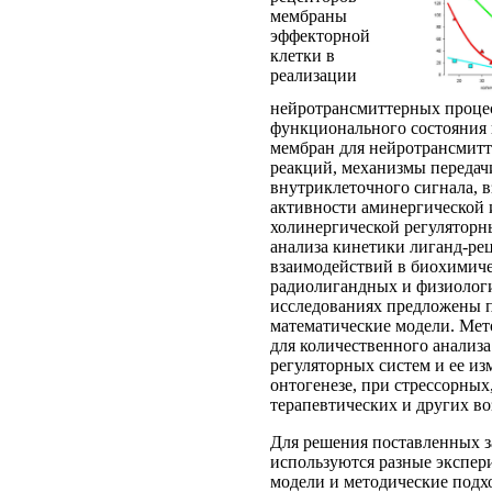
мембраны
эффекторной
клетки в
реализации
нейротрансмиттерных процес
функционального состояния
мембран для нейротрансмит
реакций, механизмы передач
внутриклеточного сигнала, в
активности аминергической 
холинергической регуляторн
анализа кинетики лиганд-ре
взаимодействий в биохимиче
радиолигандных и физиолог
исследованиях предложены 
математические модели. Ме
для количественного анализа
регуляторных систем и ее из
онтогенезе, при стрессорных
терапевтических и других во
Для решения поставленных за
используются разные экспе
модели и методические подх