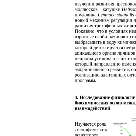
изучении развития преснов
моллюсков – катушки
Helisom
прудовика
Lymnaea stagnalis
новый механизм регуляции 
развития трохофорных живо
Показано, что в условиях не
взрослые особи начинают си
выбрасывать в воду химичес
который детектируется нейр
апикального органа личинок.
нейроны усиливают синтез 
который направленно измен
эмбрионального развития, о
реализацию адаптивных онт
программ.
4. Исследование физиологи
биохимических основ меж
взаимодействий
Изучается роль
специфических
рецепторов