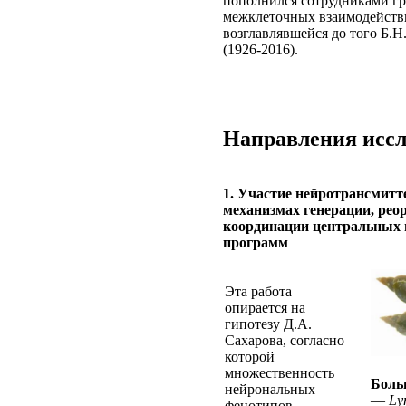
пополнился сотрудниками г
межклеточных взаимодейств
возглавлявшейся до того Б.
(1926-2016).
Направления исс
1. Участие нейротрансмитт
механизмах генерации, рео
координации центральных
программ
Эта работа
опирается на
гипотезу Д.А.
Сахарова, согласно
которой
множественность
Боль
нейрональных
—
Ly
фенотипов