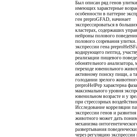
Был описан ряд генов улитк
имеющих характерные возра
особенности в паттерне эксп
ген preproGFAD, начинает
экспрессироваться в больши
кластерах, содержаших упр
нейроны полового поведения
полового созревания улитки.
экспрессии гена preproHelSF
кодирующего пептид, участ
реализации пищевого поведе
обонятельного анализатора, 
переходе ювенильного живот
активному поиску пищи, а т
голодании зрелого животного
preproHelPep характерна фаза
максимального уровня экспр
ювенильном возрасте и у зр
при стрессорных воздействи
Исследование корреляции па
экспрессии генов и развития
животного может дать пони
механизма онтогенетическог
развертывания поведенческ
через регуляцию экспрессии 