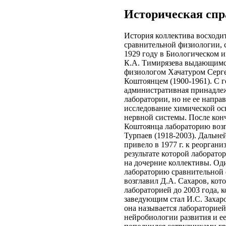
Историческая спр
История коллектива восходи
сравнительной физиологии, 
1929 году в Биологическом и
К.А. Тимирязева выдающимс
физиологом Хачатуром Серг
Коштоянцем (1900-1961). С 
административная принадле
лаборатории, но не ее напра
исследование химической о
нервной системы. После ко
Коштоянца лабораторию возг
Турпаев (1918-2003). Дальне
привело в 1977 г. к реоргани
результате которой лаборато
на дочерние коллективы. Оди
лабораторию сравнительной
возглавил Д.А. Сахаров, кот
лабораторией до 2003 года, к
заведующим стал И.С. Захаро
она называется лабораторией
нейробиологии развития и ее